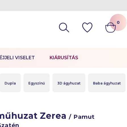
0
ÉJJELI VISELET
KIÁRUSÍTÁS
Dupla
Egyszínű
3D ágyhuzat
Baba ágyhuzat
műhuzat Zerea
/ Pamut
Szatén