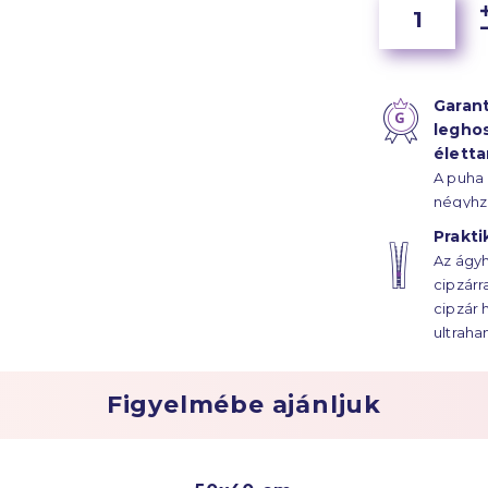
Garant
legho
élett
A puha
négyhz
szál sű
Prakti
szaténk
Az ágyh
ágyhuz
cipzárr
évtized
cipzár 
ultraha
Figyelmébe ajánljuk