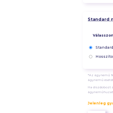
Standard 
Válasszo
Standar
Hosszíto
*Az ágynemű fe
ágynemű esetéb
Ha díszdobozt 
ágyneműhuzat
Jelenleg gyá