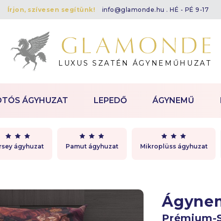
Írjon, szívesen segítünk!
info@glamonde.hu
. HÉ - PÉ 9-17
LUXUS SZATÉN ÁGYNEMŰHUZAT
OTÓS ÁGYHUZAT
LEPEDŐ
ÁGYNEMŰ
rsey ágyhuzat
Pamut ágyhuzat
Mikroplüss ágyhuzat
Ágyne
Prémium-