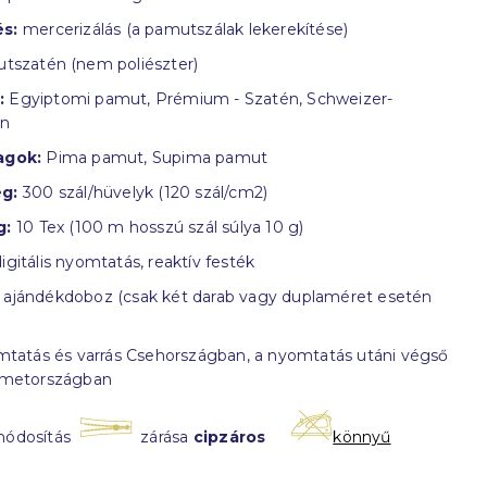
s:
mercerizálás (a pamutszálak lekerekítése)
tszatén (nem poliészter)
:
Egyiptomi pamut, Prémium - Szatén, Schweizer-
in
agok:
Pima pamut, Supima pamut
g:
300 szál/hüvelyk (120 szál/cm2)
g:
10 Tex (100 m hosszú szál súlya 10 g)
igitális nyomtatás, reaktív festék
ajándékdoboz (csak két darab vagy duplaméret esetén
tatás és varrás Csehországban, a nyomtatás utáni végső
émetországban
módosítás
zárása
cipzáros
könnyű