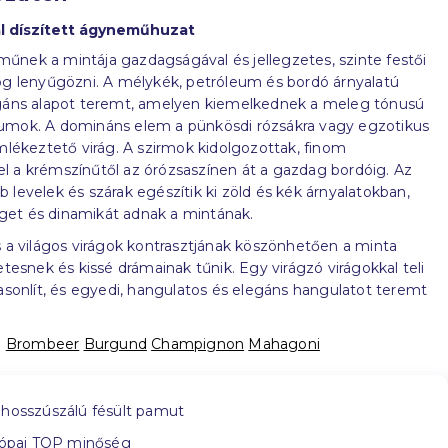
al díszített ágyneműhuzat
nek a mintája gazdagságával és jellegzetes, szinte festői
og lenyűgözni. A mélykék, petróleum és bordó árnyalatú
egáns alapot teremt, amelyen kiemelkednek a meleg tónusú
umok. A domináns elem a pünkösdi rózsákra vagy egzotikus
emlékeztető virág. A szirmok kidolgozottak, finom
l a krémszínűtől az órózsaszínen át a gazdag bordóig. Az
 levelek és szárak egészítik ki zöld és kék árnyalatokban,
et és dinamikát adnak a mintának.
s a világos virágok kontrasztjának köszönhetően a minta
etesnek és kissé drámainak tűnik. Egy virágzó virágokkal teli
hasonlít, és egyedi, hangulatos és elegáns hangulatot teremt
:
Brombeer
Burgund
Champignon
Mahagoni
hosszúszálú fésült pamut
ópai TOP minőség