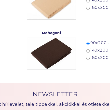
140x200 
180x200 
Mahagoni
90x200 -
140x200 
180x200 
NEWSLETTER
írlevelet, tele tippekkel, akciókkal és ötletekkel