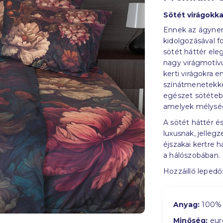
Sötét virágokk
Ennek az ágynemű
kidolgozásával f
sötét háttér el
nagy virágmotív
kerti virágokra 
színátmenetekke
egészet sötétebb
amelyek mélység
A sötét háttér é
luxusnak, jellegz
éjszakai kertre 
a hálószobában.
Hozzáillő lepedő
Anyag:
100% 
Minőség:
eur