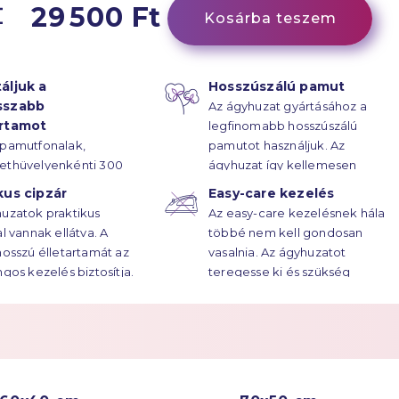
29 500 Ft
Kosárba teszem
áljuk a
Hosszúszálú pamut
sszabb
Az ágyhuzat gyártásához a
artamot
legfinomabb hosszúszálú
 pamutfonalak,
pamutot használjuk. Az
ethüvelyenkénti 300
ágyhuzat így kellemesen
rűsségű
puha.
kus cipzár
Easy-care kezelés
ötésének hála, az
uzatok praktikus
Az easy-care kezelésnek hála
atok élettartama
al vannak ellátva. A
többé nem kell gondosan
ekre húzódik.
hosszú élletartamát az
vasalnia. Az ágyhuzatot
ngos kezelés biztosítja.
teregesse ki és szükség
esetén vasalja át.
Többet a
Easy Care