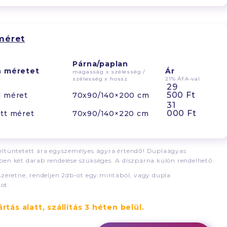
méret
Párna/paplan
n méretet
Ár
magasság x szélesség /
szélesség x hossz
21% ÁFA-val
29
500 Ft
d méret
70x90/140×200 cm
31
000 Ft
tt méret
70x90/140×220 cm
ltüntetett ára egyszemélyes ágyra értendő! Duplaágyas
en két darab rendelése szükséges. A díszpárna külön rendelhető.
szeretne, rendeljen 2db-ot egy mintából, vagy dupla
ot.
rtás alatt, szállítás 3 héten belül.