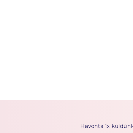
Havonta 1x küldünk h