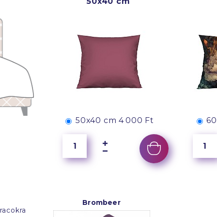
50x40 cm
50x40 cm
4 000 Ft
60
Brombeer
racokra