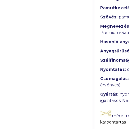
Pamutkezelé
Szövés:
pamu
Megnevezés
Premium-Sat
Hasonló any
Anyagsűrűsé
Szálfinomsá
Nyomtatás:
d
Csomagolás:
érvényes)
Gyártás:
nyom
igazítások N
méret 
karbantartás