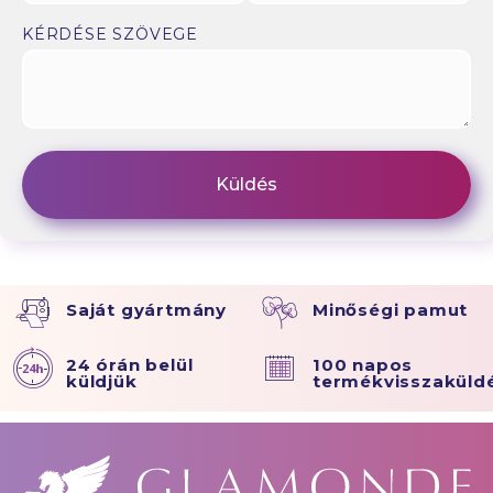
KÉRDÉSE SZÖVEGE
Saját gyártmány
Minőségi pamut
24 órán belül
100 napos
küldjük
termékvisszaküld