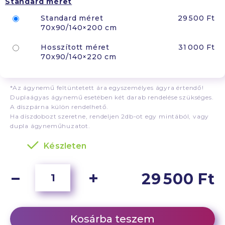
Standard méret
Standard méret
29 500 Ft
70x90/140×200 cm
Hosszított méret
31 000 Ft
70x90/140×220 cm
*Az ágynemű feltüntetett ára egyszemélyes ágyra értendő!
Duplaágyas ágynemű esetében két darab rendelése szükséges.
A díszpárna külön rendelhető.
Ha díszdobozt szeretne, rendeljen 2db-ot egy mintából, vagy
dupla ágyneműhuzatot.
Készleten
29 500 Ft
Kosárba teszem