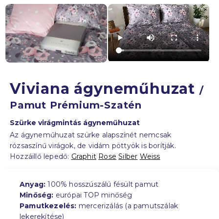
Viviana ágyneműhuzat
/
Pamut Prémium-Szatén
Szürke virágmintás ágyneműhuzat
Az ágyneműhuzat szürke alapszínét nemcsak
rózsaszínű virágok, de vidám pöttyök is borítják.
Hozzáillő lepedő:
Graphit
Rose
Silber
Weiss
Anyag:
100% hosszúszálú fésült pamut
Minőség:
európai TOP minőség
Pamutkezelés:
mercerizálás (a pamutszálak
lekerekítése)