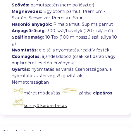
Szövés:
pamutszatén (nem poliészter)
Megnevezés:
Egyiptomi pamut, Prémium -
Szatén, Schweizer-Premium-Satin
Hasonló anyagok:
Pima pamut, Supima pamut
Anyagsűrűség:
300 szál/hüvelyk (120 szál/cm2)
Szálfinomság:
10 Tex (100 m hosszú szál súlya 10
g)
Nyomtatás:
digitális nyomtatás, reaktív festék
Csomagolás:
ajándékdoboz (csak két darab vagy
duplaméret esetén érvényes)
Gyártás:
nyomtatás és varrás Csehországban, a
nyomtatás utáni végső igazítások
Németországban
méret módosítás
zárása
cipzáros
könnyű karbantartás