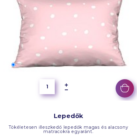
70x50 cm
6 500 Ft
Lepedők
Tökéletesen illeszkedő lepedők magas és alacsony
matracokra egyaránt.