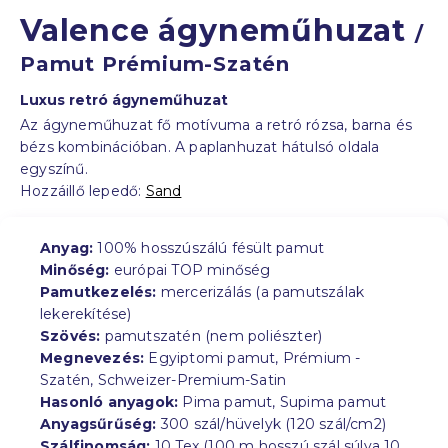
Valence ágyneműhuzat
/
Pamut Prémium-Szatén
Luxus retró ágyneműhuzat
Az ágyneműhuzat fő motívuma a retró rózsa, barna és
bézs kombinációban. A paplanhuzat hátulsó oldala
egyszínű.
Hozzáillő lepedő:
Sand
Anyag:
100% hosszúszálú fésült pamut
Minőség:
európai TOP minőség
Pamutkezelés:
mercerizálás (a pamutszálak
lekerekítése)
Szövés:
pamutszatén (nem poliészter)
Megnevezés:
Egyiptomi pamut, Prémium -
Szatén, Schweizer-Premium-Satin
Hasonló anyagok:
Pima pamut, Supima pamut
Anyagsűrűség:
300 szál/hüvelyk (120 szál/cm2)
Szálfinomság:
10 Tex (100 m hosszú szál súlya 10