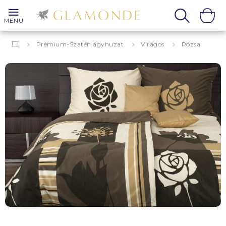
MENU
Prémium-Szatén ágyhuzat
Virágos
Rózsa
Valence