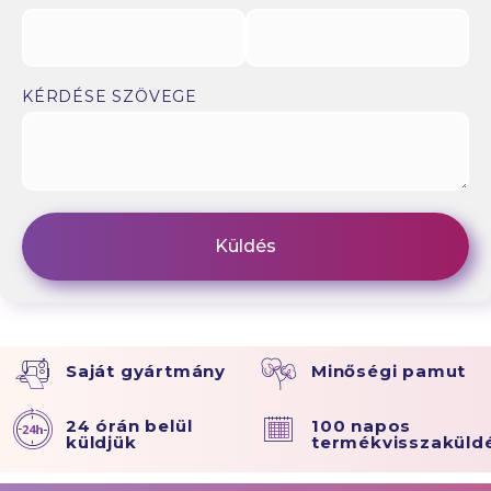
KÉRDÉSE SZÖVEGE
Saját gyártmány
Minőségi pamut
24 órán belül
100 napos
küldjük
termékvisszaküld