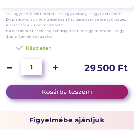
*Az ágynemű feltüntetett ára egyszemélyes ágyra értendő!
Duplaágyas ágynemű esetében két darab rendelése szükséges.
A díszpárna külön rendelhető.
Ha díszdobozt szeretne, rendeljen 2db-ot egy mintából, vagy
dupla ágyneműhuzatot.
Készleten
29 500 Ft
Kosárba teszem
Figyelmébe ajánljuk