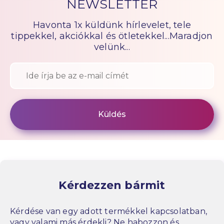
NEWSLETTER
Havonta 1x küldünk hírlevelet, tele
tippekkel, akciókkal és ötletekkel...Maradjon
velünk...
Kérdezzen bármit
Kérdése van egy adott termékkel kapcsolatban,
vagy valami más érdekli? Ne habozzon és