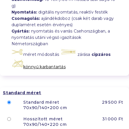
g)
Nyomtatás:
digitális nyomtatás, reaktív festék
Csomagolás:
ajándékdoboz (csak két darab vagy
duplaméret esetén érvényes)
Gyártás:
nyomtatás és varrás Csehországban, a
nyomtatás utáni végső igazítások
Németországban
méret módosítás
zárása
cipzáros
könnyű karbantartás
Standard méret
Standard méret
29 500 Ft
70x90/140×200 cm
Hosszított méret
31 000 Ft
70x90/140×220 cm