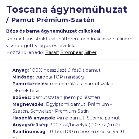
Toscana ágyneműhuzat
/ Pamut Prémium-Szatén
Bézs és barna ágyneműhuzat csíkokkal.
Romantikus struktúrált háttéren fonódnak össze a finom
visszafogott virágok és levelek.
Hozzáillő lepedő:
Basalt
Brombeer
Silber
Anyag:
100% hosszúszálú fésült pamut
Minőség:
európai TOP minőség
Pamutkezelés:
mercerizálás (a pamutszálak
lekerekítése)
Szövés:
pamutszatén (nem poliészter)
Megnevezés:
Egyiptomi pamut, Prémium -
Szatén, Schweizer-Premium-Satin
Hasonló anyagok:
Pima pamut, Supima pamut
Anyagsűrűség:
300 szál/hüvelyk (120 szál/cm2)
Szálfinomság:
10 Tex (100 m hosszú szál súlya 10
g)