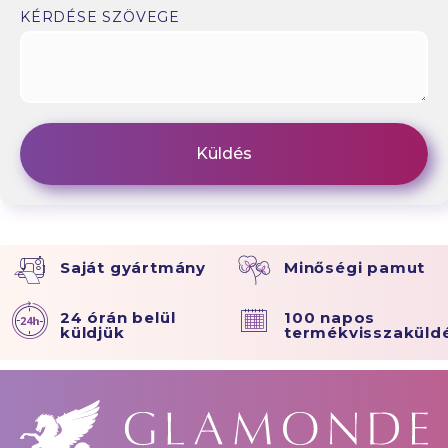
KÉRDÉSE SZÖVEGE
Saját gyártmány
Minőségi pamut
24 órán belül
100 napos
küldjük
termékvisszaküld