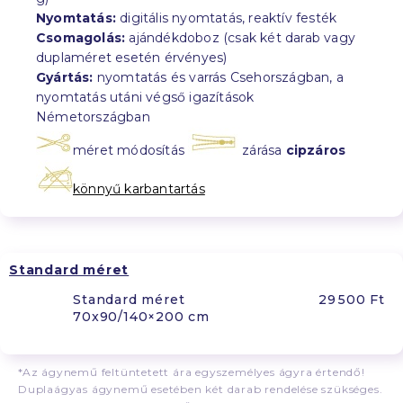
Nyomtatás:
digitális nyomtatás, reaktív festék
Csomagolás:
ajándékdoboz (csak két darab vagy
duplaméret esetén érvényes)
Gyártás:
nyomtatás és varrás Csehországban, a
nyomtatás utáni végső igazítások
Németországban
méret módosítás
zárása
cipzáros
könnyű karbantartás
Standard méret
Standard méret
29 500 Ft
70x90/140×200 cm
*Az ágynemű feltüntetett ára egyszemélyes ágyra értendő!
Duplaágyas ágynemű esetében két darab rendelése szükséges.