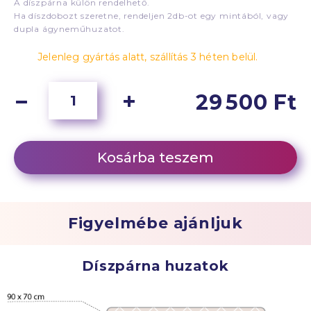
A díszpárna külön rendelhető.
Ha díszdobozt szeretne, rendeljen 2db-ot egy mintából, vagy
dupla ágyneműhuzatot.
Jelenleg gyártás alatt, szállítás 3 héten belül.
29 500 Ft
Kosárba teszem
Figyelmébe ajánljuk
Díszpárna huzatok