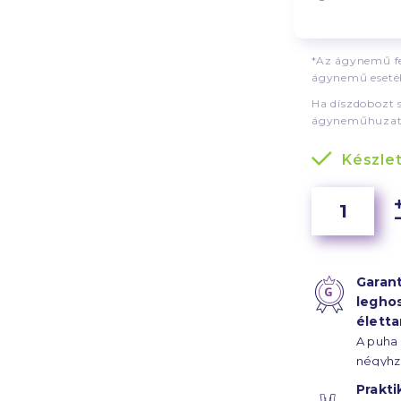
*Az ágynemű fe
ágynemű esetéb
Ha díszdobozt 
ágyneműhuzat
Készle
Garant
legho
élett
A puha
négyhz
szál sű
Prakti
szaténk