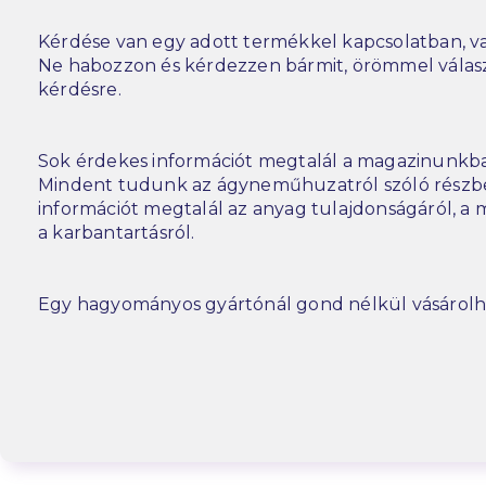
Kérdése van egy adott termékkel kapcsolatban, va
Ne habozzon és kérdezzen bármit, örömmel vála
kérdésre.
Sok érdekes információt megtalál a magazinunkba
Mindent tudunk az ágyneműhuzatról szóló részbe
információt megtalál az anyag tulajdonságáról, a m
a karbantartásról.
Egy hagyományos gyártónál gond nélkül vásárolh