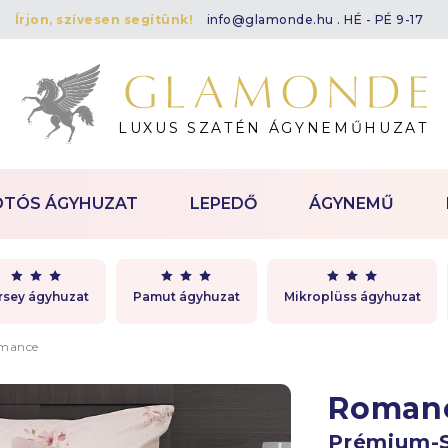
Írjon, szívesen segítünk!
info@glamonde.hu
. HÉ - PÉ 9-17
LUXUS SZATÉN ÁGYNEMŰHUZAT
OTÓS ÁGYHUZAT
LEPEDŐ
ÁGYNEMŰ
rsey ágyhuzat
Pamut ágyhuzat
Mikroplüss ágyhuzat
mance
Roman
Prémium-