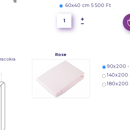
60x40 cm
5 500 Ft
Rose
racokra
90x200 -
140x200 
180x200 