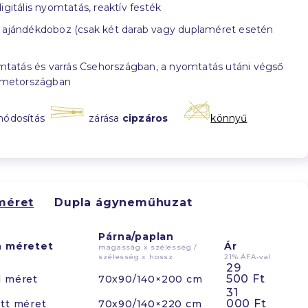
igitális nyomtatás, reaktív festék
ajándékdoboz (csak két darab vagy duplaméret esetén
tatás és varrás Csehországban, a nyomtatás utáni végső
émetországban
módosítás
zárása
cipzáros
könnyű
méret
Dupla ágyneműhuzat
Párna/paplan
n méretet
Ár
magasság x szélesség /
szélesség x hossz
21% ÁFA-val
29
500 Ft
d méret
70x90/140×200 cm
31
000 Ft
tt méret
70x90/140×220 cm