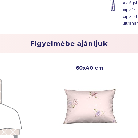
Az ágyh
ágyhuz
cipzárr
évtized
cipzár 
ultraha
Figyelmébe ajánljuk
60x40 cm