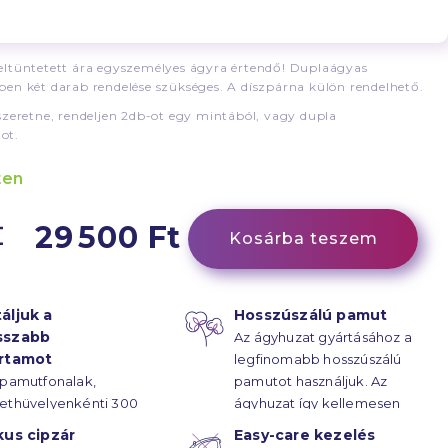
ltüntetett ára egyszemélyes ágyra értendő! Duplaágyas
en két darab rendelése szükséges. A díszpárna külön rendelhető.
szeretne, rendeljen 2db-ot egy mintából, vagy dupla
ot.
ten
29 500 Ft
Kosárba teszem
áljuk a
Hosszúszálú pamut
sszabb
Az ágyhuzat gyártásához a
artamot
legfinomabb hosszúszálú
 pamutfonalak,
pamutot használjuk. Az
ethüvelyenkénti 300
ágyhuzat így kellemesen
rűsségű
puha.
kus cipzár
Easy-care kezelés
ötésének hála, az