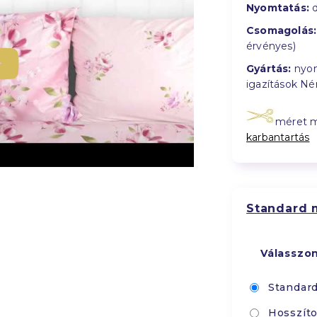
Nyomtatás:
d
Csomagolás:
érvényes)
Gyártás:
nyom
igazítások N
méret 
karbantartás
Standard 
Válasszo
Standar
Hosszíto