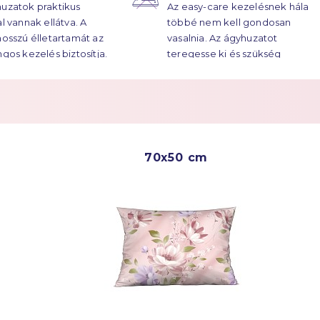
uzatok praktikus
Az easy-care kezelésnek hála
atok élettartama
al vannak ellátva. A
többé nem kell gondosan
ekre húzódik.
hosszú élletartamát az
vasalnia. Az ágyhuzatot
ngos kezelés biztosítja.
teregesse ki és szükség
esetén vasalja át.
Többet a
Easy Care
70x50 cm