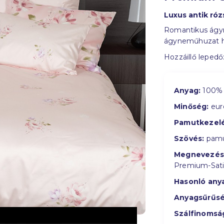
Luxus antik ró
Romantikus ágyne
ágyneműhuzat hát
Hozzáillő lepedő
Anyag:
100% 
Minőség:
eur
Pamutkezelé
Szövés:
pamu
Megnevezés
Premium-Sat
Hasonló any
Anyagsűrűsé
Szálfinomsá