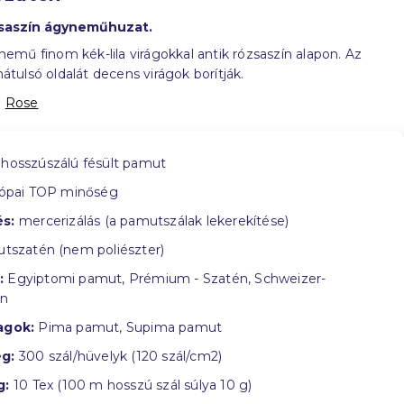
zsaszín ágyneműhuzat.
mű finom kék-lila virágokkal antik rózsaszín alapon. Az
ulsó oldalát decens virágok borítják.
:
Rose
hosszúszálú fésült pamut
ópai TOP minőség
s:
mercerizálás (a pamutszálak lekerekítése)
tszatén (nem poliészter)
:
Egyiptomi pamut, Prémium - Szatén, Schweizer-
in
agok:
Pima pamut, Supima pamut
g:
300 szál/hüvelyk (120 szál/cm2)
g:
10 Tex (100 m hosszú szál súlya 10 g)