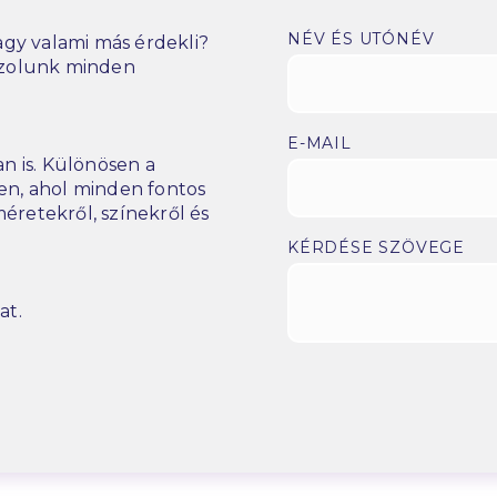
NÉV ÉS UTÓNÉV
gy valami más érdekli?
szolunk minden
E-MAIL
n is. Különösen a
n, ahol minden fontos
éretekről, színekről és
KÉRDÉSE SZÖVEGE
at.