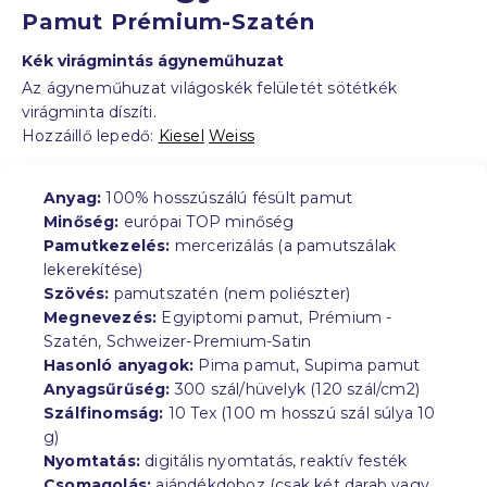
Pamut Prémium-Szatén
Kék virágmintás ágyneműhuzat
Az ágyneműhuzat világoskék felületét sötétkék
virágminta díszíti.
Hozzáillő lepedő:
Kiesel
Weiss
Anyag:
100% hosszúszálú fésült pamut
Minőség:
európai TOP minőség
Pamutkezelés:
mercerizálás (a pamutszálak
lekerekítése)
Szövés:
pamutszatén (nem poliészter)
Megnevezés:
Egyiptomi pamut, Prémium -
Szatén, Schweizer-Premium-Satin
Hasonló anyagok:
Pima pamut, Supima pamut
Anyagsűrűség:
300 szál/hüvelyk (120 szál/cm2)
Szálfinomság:
10 Tex (100 m hosszú szál súlya 10
g)
Nyomtatás:
digitális nyomtatás, reaktív festék
Csomagolás:
ajándékdoboz (csak két darab vagy