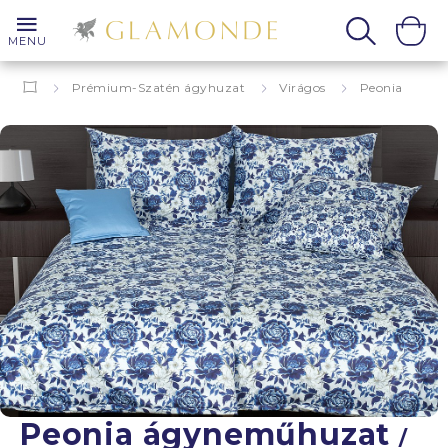
MENU
Prémium-Szatén ágyhuzat
Virágos
Peonia
Peonia ágyneműhuzat
/