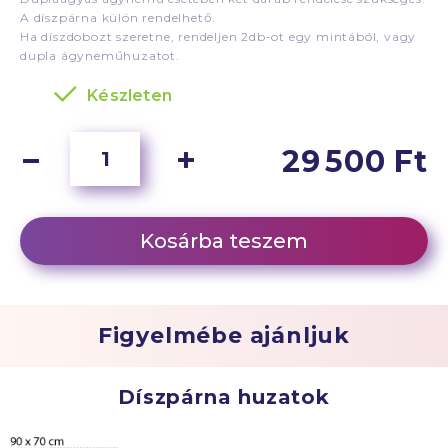
A díszpárna külön rendelhető.
Ha díszdobozt szeretne, rendeljen 2db-ot egy mintából, vagy
dupla ágyneműhuzatot.
Készleten
29 500 Ft
Kosárba teszem
Figyelmébe ajánljuk
Díszpárna huzatok