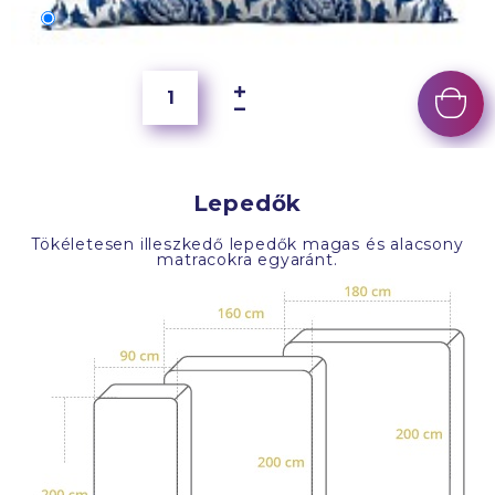
70x50 cm
6 500 Ft
Lepedők
Tökéletesen illeszkedő lepedők magas és alacsony
matracokra egyaránt.