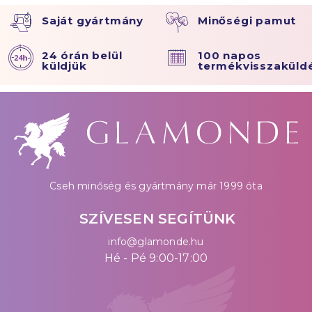
Saját gyártmány
Minőségi pamut
24 órán belül
100 napos
küldjük
termékvisszaküld
Cseh minőség és gyártmány már 1999 óta
SZÍVESEN SEGÍTÜNK
info@glamonde.hu
Hé - Pé 9:00-17:00