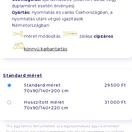
duplaméret esetén érvényes)
Gyártás:
nyomtatás és varrás Csehországban, a
nyomtatás utáni végső igazítások
Németországban
méret módosítás
zárása
cipzáros
könnyű karbantartás
Standard méret
Standard méret
29 500 Ft
70x90/140×200 cm
Hosszított méret
31 000 Ft
70x90/140×220 cm
*Az ágynemű feltüntetett ára egyszemélyes ágyra értendő!
Duplaágyas ágynemű esetében két darab rendelése szükséges.