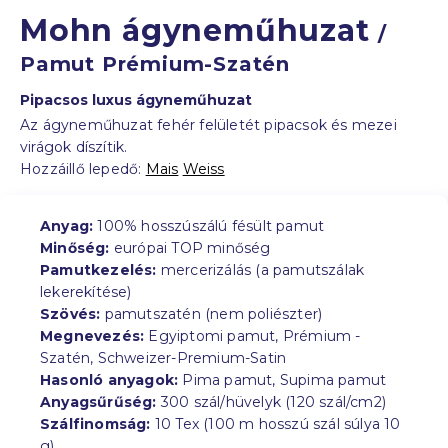
Mohn ágyneműhuzat
/
Pamut Prémium-Szatén
Pipacsos luxus ágyneműhuzat
Az ágyneműhuzat fehér felületét pipacsok és mezei
virágok díszítik.
Hozzáillő lepedő:
Mais
Weiss
Anyag:
100% hosszúszálú fésült pamut
Minőség:
európai TOP minőség
Pamutkezelés:
mercerizálás (a pamutszálak
lekerekítése)
Szövés:
pamutszatén (nem poliészter)
Megnevezés:
Egyiptomi pamut, Prémium -
Szatén, Schweizer-Premium-Satin
Hasonló anyagok:
Pima pamut, Supima pamut
Anyagsűrűség:
300 szál/hüvelyk (120 szál/cm2)
Szálfinomság:
10 Tex (100 m hosszú szál súlya 10
g)