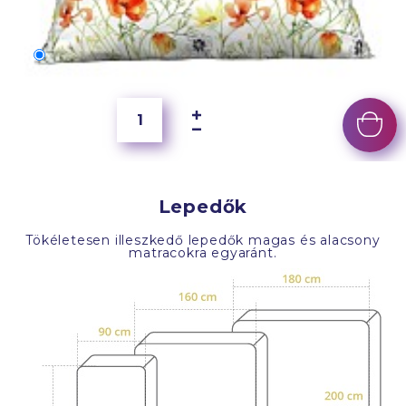
70x50 cm
6 500 Ft
Lepedők
Tökéletesen illeszkedő lepedők magas és alacsony
matracokra egyaránt.