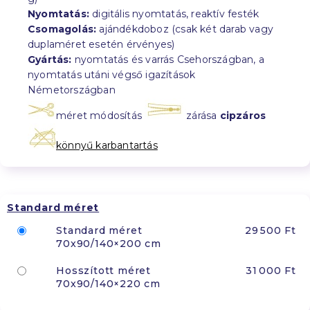
Nyomtatás:
digitális nyomtatás, reaktív festék
Csomagolás:
ajándékdoboz (csak két darab vagy
duplaméret esetén érvényes)
Gyártás:
nyomtatás és varrás Csehországban, a
nyomtatás utáni végső igazítások
Németországban
méret módosítás
zárása
cipzáros
könnyű karbantartás
Standard méret
Standard méret
29 500 Ft
70x90/140×200 cm
Hosszított méret
31 000 Ft
70x90/140×220 cm