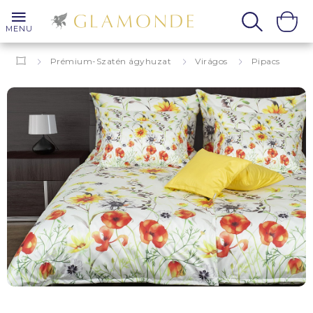
MENU
Prémium-Szatén ágyhuzat
Virágos
Pipacs
Mohn