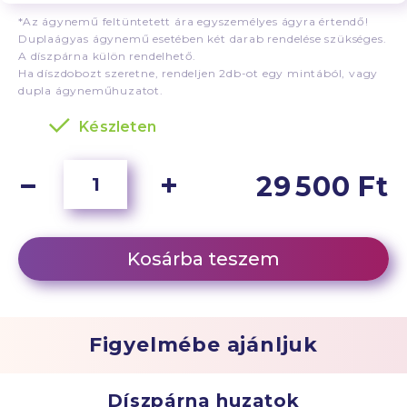
*Az ágynemű feltüntetett ára egyszemélyes ágyra értendő!
Duplaágyas ágynemű esetében két darab rendelése szükséges.
A díszpárna külön rendelhető.
Ha díszdobozt szeretne, rendeljen 2db-ot egy mintából, vagy
dupla ágyneműhuzatot.
Készleten
29 500 Ft
Kosárba teszem
Figyelmébe ajánljuk
Díszpárna huzatok