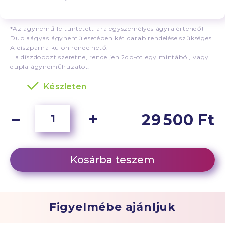
*Az ágynemű feltüntetett ára egyszemélyes ágyra értendő!
Duplaágyas ágynemű esetében két darab rendelése szükséges.
A díszpárna külön rendelhető.
Ha díszdobozt szeretne, rendeljen 2db-ot egy mintából, vagy
dupla ágyneműhuzatot.
Készleten
29 500 Ft
Kosárba teszem
Figyelmébe ajánljuk