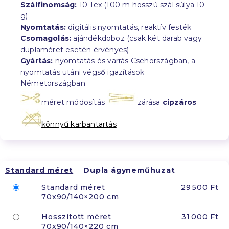
Szálfinomság:
10 Tex (100 m hosszú szál súlya 10
g)
Nyomtatás:
digitális nyomtatás, reaktív festék
Csomagolás:
ajándékdoboz (csak két darab vagy
duplaméret esetén érvényes)
Gyártás:
nyomtatás és varrás Csehországban, a
nyomtatás utáni végső igazítások
Németországban
méret módosítás
zárása
cipzáros
könnyű karbantartás
Standard méret
Dupla ágyneműhuzat
Standard méret
29 500 Ft
70x90/140×200 cm
Hosszított méret
31 000 Ft
70x90/140×220 cm