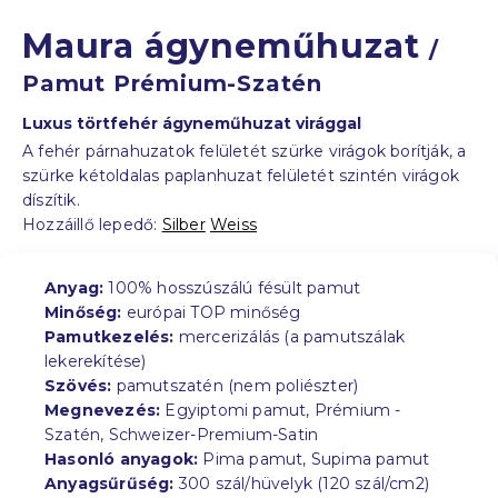
Maura ágyneműhuzat
/
Pamut Prémium-Szatén
Luxus törtfehér ágyneműhuzat virággal
A fehér párnahuzatok felületét szürke virágok borítják, a
szürke kétoldalas paplanhuzat felületét szintén virágok
díszítik.
Hozzáillő lepedő:
Silber
Weiss
Anyag:
100% hosszúszálú fésült pamut
Minőség:
európai TOP minőség
Pamutkezelés:
mercerizálás (a pamutszálak
lekerekítése)
Szövés:
pamutszatén (nem poliészter)
Megnevezés:
Egyiptomi pamut, Prémium -
Szatén, Schweizer-Premium-Satin
Hasonló anyagok:
Pima pamut, Supima pamut
Anyagsűrűség:
300 szál/hüvelyk (120 szál/cm2)