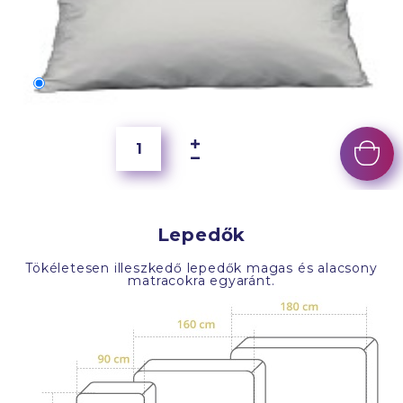
70x50 cm
6 500 Ft
Lepedők
Tökéletesen illeszkedő lepedők magas és alacsony
matracokra egyaránt.