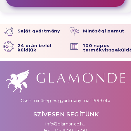
Saját gyártmány
Minőségi pamut
24 órán belül
100 napos
küldjük
termékvisszaküld
Cseh minőség és gyártmány már 1999 óta
SZÍVESEN SEGÍTÜNK
info@glamonde.hu
Hé - Pé 9:00-17:00