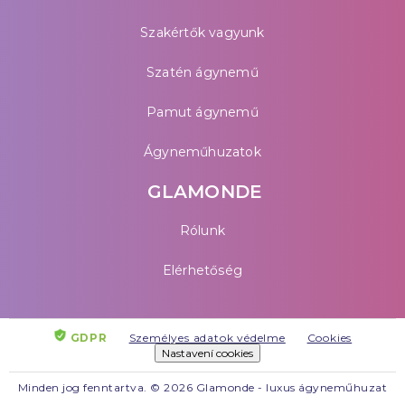
Szakértők vagyunk
Szatén ágynemű
Pamut ágynemű
Ágyneműhuzatok
GLAMONDE
Rólunk
Elérhetőség
GDPR
Személyes adatok védelme
Cookies
Nastavení cookies
Minden jog fenntartva. © 2026 Glamonde - luxus ágyneműhuzat