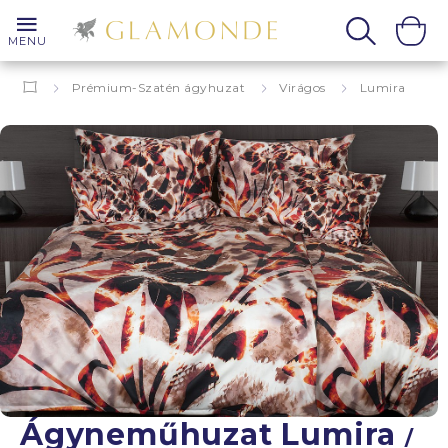
MENU
Prémium-Szatén ágyhuzat
Virágos
Lumira
Ágyneműhuzat Lumira
/