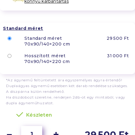
könnyű karbantartás
Standard méret
Standard méret
29 500 Ft
70x90/140×200 cm
Hosszított méret
31 000 Ft
70x90/140×220 cm
*Az ágynemű feltüntetett ára egyszemélyes ágyra értendő!
Duplaágyas ágynemű esetében két darab rendelése szükséges.
A díszpárna külön rendelhető.
Ha díszdobozt szeretne, rendeljen 2db-ot egy mintából, vagy
dupla ágyneműhuzatot.
Készleten
29 500 Ft