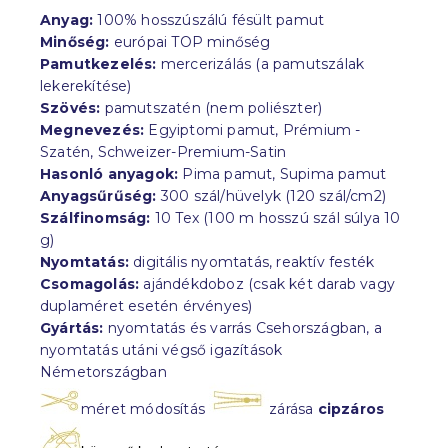
Anyag:
100% hosszúszálú fésült pamut
Minőség:
európai TOP minőség
Pamutkezelés:
mercerizálás (a pamutszálak
lekerekítése)
Szövés:
pamutszatén (nem poliészter)
Megnevezés:
Egyiptomi pamut, Prémium -
Szatén, Schweizer-Premium-Satin
Hasonló anyagok:
Pima pamut, Supima pamut
Anyagsűrűség:
300 szál/hüvelyk (120 szál/cm2)
Szálfinomság:
10 Tex (100 m hosszú szál súlya 10
g)
Nyomtatás:
digitális nyomtatás, reaktív festék
Csomagolás:
ajándékdoboz (csak két darab vagy
duplaméret esetén érvényes)
Gyártás:
nyomtatás és varrás Csehországban, a
nyomtatás utáni végső igazítások
Németországban
méret módosítás
zárása
cipzáros