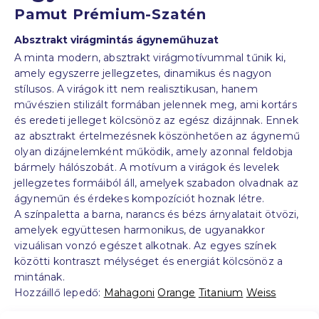
Pamut Prémium-Szatén
Absztrakt virágmintás ágyneműhuzat
A minta modern, absztrakt virágmotívummal tűnik ki,
amely egyszerre jellegzetes, dinamikus és nagyon
stílusos. A virágok itt nem realisztikusan, hanem
művészien stilizált formában jelennek meg, ami kortárs
és eredeti jelleget kölcsönöz az egész dizájnnak. Ennek
az absztrakt értelmezésnek köszönhetően az ágynemű
olyan dizájnelemként működik, amely azonnal feldobja
bármely hálószobát. A motívum a virágok és levelek
jellegzetes formáiból áll, amelyek szabadon olvadnak az
ágyneműn és érdekes kompozíciót hoznak létre.
A színpaletta a barna, narancs és bézs árnyalatait ötvözi,
amelyek együttesen harmonikus, de ugyanakkor
vizuálisan vonzó egészet alkotnak. Az egyes színek
közötti kontraszt mélységet és energiát kölcsönöz a
mintának.
Hozzáillő lepedő:
Mahagoni
Orange
Titanium
Weiss