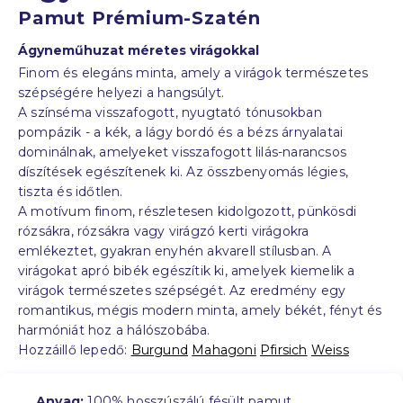
Pamut Prémium-Szatén
Ágyneműhuzat méretes virágokkal
Finom és elegáns minta, amely a virágok természetes
szépségére helyezi a hangsúlyt.
A színséma visszafogott, nyugtató tónusokban
pompázik - a kék, a lágy bordó és a bézs árnyalatai
dominálnak, amelyeket visszafogott lilás-narancsos
díszítések egészítenek ki. Az összbenyomás légies,
tiszta és időtlen.
A motívum finom, részletesen kidolgozott, pünkösdi
rózsákra, rózsákra vagy virágzó kerti virágokra
emlékeztet, gyakran enyhén akvarell stílusban. A
virágokat apró bibék egészítik ki, amelyek kiemelik a
virágok természetes szépségét. Az eredmény egy
romantikus, mégis modern minta, amely békét, fényt és
harmóniát hoz a hálószobába.
Hozzáillő lepedő:
Burgund
Mahagoni
Pfirsich
Weiss
Anyag:
100% hosszúszálú fésült pamut