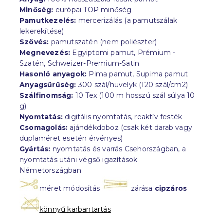
Minőség:
európai TOP minőség
Pamutkezelés:
mercerizálás (a pamutszálak
lekerekítése)
Szövés:
pamutszatén (nem poliészter)
Megnevezés:
Egyiptomi pamut, Prémium -
Szatén, Schweizer-Premium-Satin
Hasonló anyagok:
Pima pamut, Supima pamut
Anyagsűrűség:
300 szál/hüvelyk (120 szál/cm2)
Szálfinomság:
10 Tex (100 m hosszú szál súlya 10
g)
Nyomtatás:
digitális nyomtatás, reaktív festék
Csomagolás:
ajándékdoboz (csak két darab vagy
duplaméret esetén érvényes)
Gyártás:
nyomtatás és varrás Csehországban, a
nyomtatás utáni végső igazítások
Németországban
méret módosítás
zárása
cipzáros
könnyű karbantartás