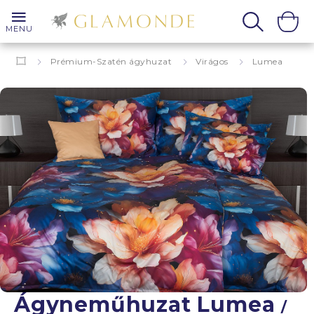
MENU
Prémium-Szatén ágyhuzat
Virágos
Lumea
Ágyneműhuzat Lumea
/