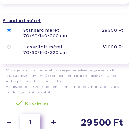
Standard méret
Standard méret
29 500 Ft
70x90/140×200 cm
Hosszított méret
31 000 Ft
70x90/140×220 cm
*Az ágynemű feltüntetett ára egyszemélyes ágyra értendő!
Duplaágyas ágynemű esetében két darab rendelése szükséges.
A díszpárna külön rendelhető.
Ha díszdobozt szeretne, rendeljen 2db-ot egy mintából, vagy
dupla ágyneműhuzatot.
Készleten
29 500 Ft