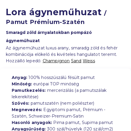
Lora ágyneműhuzat
/
Pamut Prémium-Szatén
Smaragd zöld árnyalatokban pompázó
ágyneműhuzat
Az ágyneműhuzat luxus arany, smaradg zöld és fehér
kombinációja előkelő és kivételes hangulatot teremt.
Hozzáillő lepedő:
Champignon
Sand
Weiss
Anyag:
100% hosszúszálú fésült pamut
Minőség:
európai TOP minőség
Pamutkezelés:
mercerizálás (a pamutszálak
lekerekítése)
Szövés:
pamutszatén (nem poliészter)
Megnevezés:
Egyiptomi pamut, Prémium -
Szatén, Schweizer-Premium-Satin
Hasonló anyagok:
Pima pamut, Supima pamut
Anyagsűrűség:
300 szál/hüvelyk (120 szál/cm2)