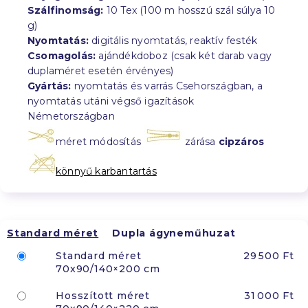
Szálfinomság:
10 Tex (100 m hosszú szál súlya 10
g)
Nyomtatás:
digitális nyomtatás, reaktív festék
Csomagolás:
ajándékdoboz (csak két darab vagy
duplaméret esetén érvényes)
Gyártás:
nyomtatás és varrás Csehországban, a
nyomtatás utáni végső igazítások
Németországban
méret módosítás
zárása
cipzáros
könnyű karbantartás
Standard méret
Dupla ágyneműhuzat
Standard méret
29 500 Ft
70x90/140×200 cm
Hosszított méret
31 000 Ft