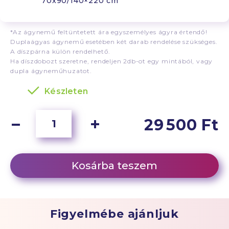
70x90/140×220 cm
*Az ágynemű feltüntetett ára egyszemélyes ágyra értendő!
Duplaágyas ágynemű esetében két darab rendelése szükséges.
A díszpárna külön rendelhető.
Ha díszdobozt szeretne, rendeljen 2db-ot egy mintából, vagy
dupla ágyneműhuzatot.
Készleten
29 500 Ft
Kosárba teszem
Figyelmébe ajánljuk