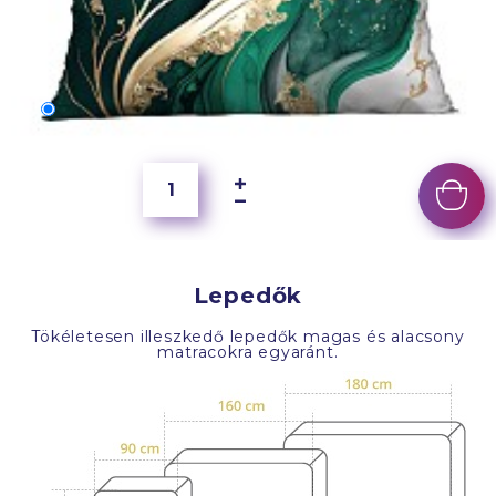
70x50 cm
6 500 Ft
Lepedők
Tökéletesen illeszkedő lepedők magas és alacsony
matracokra egyaránt.