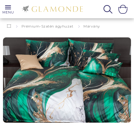
MENU
Prémium-Szatén ágyhuzat
Márvány
ágyneműhuzat
Lora