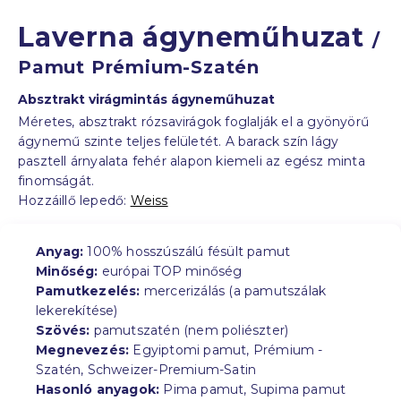
Laverna ágyneműhuzat
/
Pamut Prémium-Szatén
Absztrakt virágmintás ágyneműhuzat
Méretes, absztrakt rózsavirágok foglalják el a gyönyörű
ágynemű szinte teljes felületét. A barack szín lágy
pasztell árnyalata fehér alapon kiemeli az egész minta
finomságát.
Hozzáillő lepedő:
Weiss
Anyag:
100% hosszúszálú fésült pamut
Minőség:
európai TOP minőség
Pamutkezelés:
mercerizálás (a pamutszálak
lekerekítése)
Szövés:
pamutszatén (nem poliészter)
Megnevezés:
Egyiptomi pamut, Prémium -
Szatén, Schweizer-Premium-Satin
Hasonló anyagok:
Pima pamut, Supima pamut