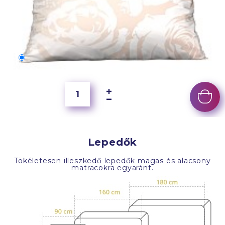
70x50 cm
6 500 Ft
Lepedők
Tökéletesen illeszkedő lepedők magas és alacsony
matracokra egyaránt.