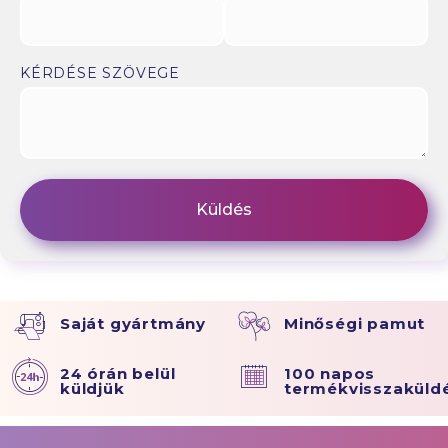
KÉRDÉSE SZÖVEGE
Saját gyártmány
Minőségi pamut
24 órán belül
100 napos
küldjük
termékvisszaküld