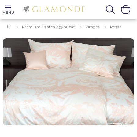
MENU
Prémium-Szatén ágyhuzat
Virágos
Rózsa
Laverna