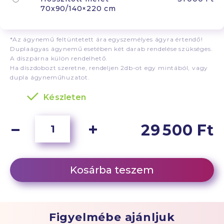
70x90/140×220 cm
*Az ágynemű feltüntetett ára egyszemélyes ágyra értendő!
Duplaágyas ágynemű esetében két darab rendelése szükséges.
A díszpárna külön rendelhető.
Ha díszdobozt szeretne, rendeljen 2db-ot egy mintából, vagy
dupla ágyneműhuzatot.
Készleten
29 500 Ft
Kosárba teszem
Figyelmébe ajánljuk