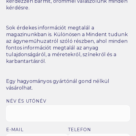
kérdezzen bármit, örömmel válaszolunk minden
kérdésre.
Sok érdekes információt megtalál a
magazinunkban is. Különösen a Mindent tudunk
az ágyneműhuzatról szóló részben, ahol minden
fontos információt megtalál az anyag
tulajdonságáról, a méretekről, színekről és a
karbantartásról.
Egy hagyományos gyártónál gond nélkül
vásárolhat.
NÉV ÉS UTÓNÉV
E-MAIL
TELEFON