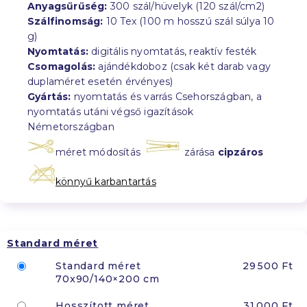
Anyagsűrűség:
300 szál/hüvelyk (120 szál/cm2)
Szálfinomság:
10 Tex (100 m hosszú szál súlya 10
g)
Nyomtatás:
digitális nyomtatás, reaktív festék
Csomagolás:
ajándékdoboz (csak két darab vagy
duplaméret esetén érvényes)
Gyártás:
nyomtatás és varrás Csehországban, a
nyomtatás utáni végső igazítások
Németországban
méret módosítás
zárása
cipzáros
könnyű karbantartás
Standard méret
Standard méret
29 500 Ft
70x90/140×200 cm
Hosszított méret
31 000 Ft