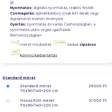
g)
Nyomtatás:
digitális nyomtatás, reaktív festék
Csomagolás:
ajándékdoboz (csak két darab vagy
duplaméret esetén érvényes)
Gyártás:
nyomtatás és varrás Csehországban, a
nyomtatás utáni végső igazítások
Németországban
méret módosítás
zárása
cipzáros
könnyű karbantartás
Standard méret
Standard méret
29 500 Ft
70x90/140×200 cm
Hosszított méret
31 000 Ft
70x90/140×220 cm