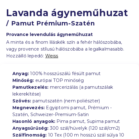
Lavanda ágyneműhuzat
/ Pamut Prémium-Szatén
Provance levendulás ágyneműhuzat
A minta és a finom liláskék szín a fehér hálószobába,
vagy provence stílusú hálószobába a legalkalmasabb.
Hozzáillő lepedő:
Weiss
Anyag:
100% hosszúszálú fésült pamut
Minőség:
európai TOP minőség
Pamutkezelés:
mercerizálás (a pamutszálak
lekerekítése)
Szövés:
pamutszatén (nem poliészter)
Megnevezés:
Egyiptomi pamut, Prémium -
Szatén, Schweizer-Premium-Satin
Hasonló anyagok:
Pima pamut, Supima pamut
Anyagsűrűség:
300 szál/hüvelyk (120 szál/cm2)
Szálfinomság:
10 Tex (100 m hosszú szál súlya 10