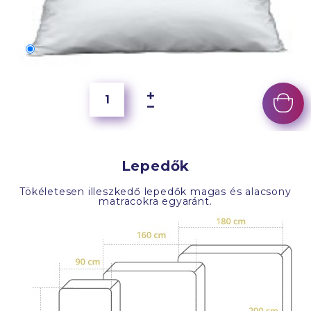
70x50 cm
6 500 Ft
Lepedők
Tökéletesen illeszkedő lepedők magas és alacsony
matracokra egyaránt.