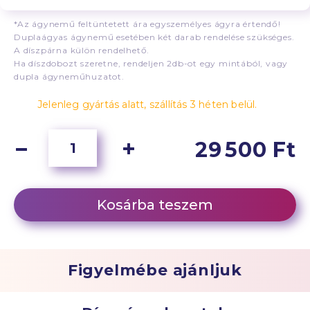
*Az ágynemű feltüntetett ára egyszemélyes ágyra értendő!
Duplaágyas ágynemű esetében két darab rendelése szükséges.
A díszpárna külön rendelhető.
Ha díszdobozt szeretne, rendeljen 2db-ot egy mintából, vagy
dupla ágyneműhuzatot.
Jelenleg gyártás alatt, szállítás 3 héten belül.
29 500 Ft
Kosárba teszem
Figyelmébe ajánljuk