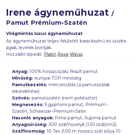
Irene ágyneműhuzat
/
Pamut Prémium-Szatén
Virágmintás luxus ágyneműhuzat
Az ágyneműhuzat teljes felületét barackszínű és szürke
ágak, levelek borítják.
Hozzáillő lepedő:
Platin
Rose
Weiss
Anyag:
100% hosszúszálú fésült pamut
Minőség:
európai TOP minőség
Pamutkezelés:
mercerizálás (a pamutszálak
lekerekítése)
Szövés:
pamutszatén (nem poliészter)
Megnevezés:
Egyiptomi pamut, Prémium -
Szatén, Schweizer-Premium-Satin
Hasonló anyagok:
Pima pamut, Supima pamut
Anyagsűrűség:
300 szál/hüvelyk (120 szál/cm2)
Szálfinomság:
10 Tex (100 m hosszú szál súlya 10