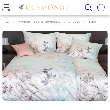
MENU
Prémium-Szatén ágyhuzat
Virágos
Irene