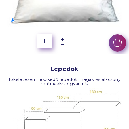
70x50 cm
6 500 Ft
Lepedők
Tökéletesen illeszkedő lepedők magas és alacsony
matracokra egyaránt.