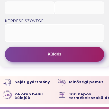
KÉRDÉSE SZÖVEGE
Saját gyártmány
Minőségi pamut
24 órán belül
100 napos
küldjük
termékvisszaküld