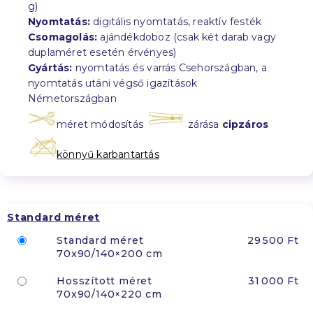
g)
Nyomtatás:
digitális nyomtatás, reaktív festék
Csomagolás:
ajándékdoboz (csak két darab vagy
duplaméret esetén érvényes)
Gyártás:
nyomtatás és varrás Csehországban, a
nyomtatás utáni végső igazítások
Németországban
méret módosítás
zárása
cipzáros
könnyű karbantartás
Standard méret
Standard méret
29 500 Ft
70x90/140×200 cm
Hosszított méret
31 000 Ft
70x90/140×220 cm