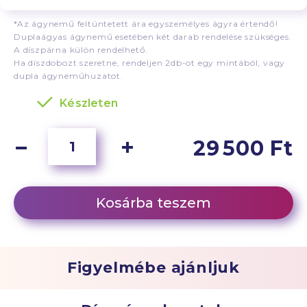
*Az ágynemű feltüntetett ára egyszemélyes ágyra értendő!
Duplaágyas ágynemű esetében két darab rendelése szükséges.
A díszpárna külön rendelhető.
Ha díszdobozt szeretne, rendeljen 2db-ot egy mintából, vagy
dupla ágyneműhuzatot.
Készleten
29 500 Ft
Kosárba teszem
Figyelmébe ajánljuk