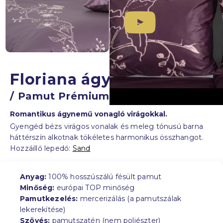
Floriana ágyneműhuzat
/ Pamut Prémium-Szatén
Romantikus ágynemű vonagló virágokkal.
Gyengéd bézs virágos vonalak és meleg tónusú barna
háttérszín alkotnak tökéletes harmonikus összhangot.
Hozzáillő lepedő:
Sand
Anyag:
100% hosszúszálú fésült pamut
Minőség:
európai TOP minőség
Pamutkezelés:
mercerizálás (a pamutszálak
lekerekítése)
Szövés:
pamutszatén (nem poliészter)