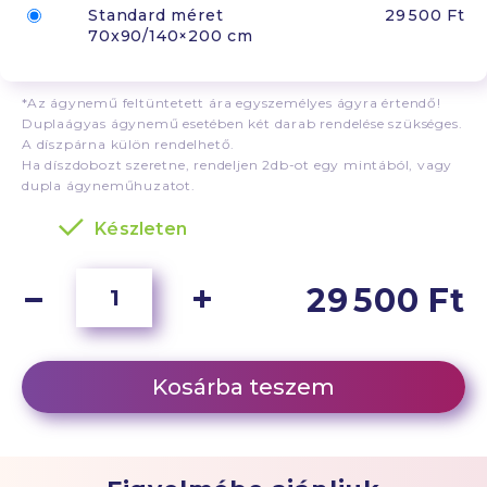
Standard méret
29 500 Ft
70x90/140×200 cm
*Az ágynemű feltüntetett ára egyszemélyes ágyra értendő!
Duplaágyas ágynemű esetében két darab rendelése szükséges.
A díszpárna külön rendelhető.
Ha díszdobozt szeretne, rendeljen 2db-ot egy mintából, vagy
dupla ágyneműhuzatot.
Készleten
29 500 Ft
Kosárba teszem