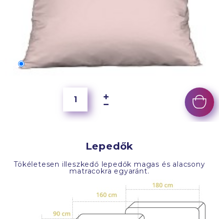
70x50 cm
6 500 Ft
Lepedők
Tökéletesen illeszkedő lepedők magas és alacsony
matracokra egyaránt.