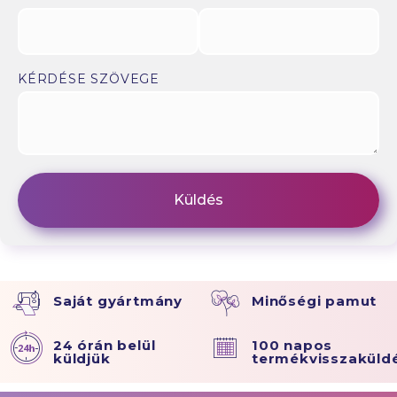
KÉRDÉSE SZÖVEGE
Saját gyártmány
Minőségi pamut
24 órán belül
100 napos
küldjük
termékvisszaküld