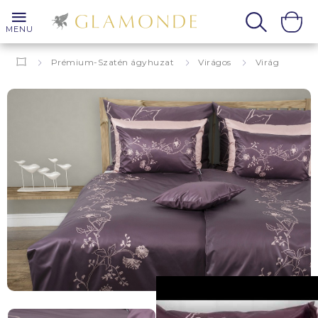
MENU
Prémium-Szatén ágyhuzat
Virágos
Virág
Floriana