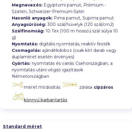
Megnevezés:
Egyiptomi pamut, Prémium -
Szatén, Schweizer-Premium-Satin
Hasonló anyagok:
Pima pamut, Supima pamut
Anyagsűrűség:
300 szál/hüvelyk (120 szál/cm2)
Szálfinomság:
10 Tex (100 m hosszú szál súlya 10
g)
Nyomtatás:
digitális nyomtatás, reaktív festék
Csomagolás:
ajándékdoboz (csak két darab vagy
duplaméret esetén érvényes)
Gyártás:
nyomtatás és varrás Csehországban, a
nyomtatás utáni végső igazítások
Németországban
méret módosítás
zárása
cipzáros
könnyű karbantartás
Standard méret