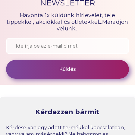
NEWSLETTER
Havonta 1x küldünk hírlevelet, tele
tippekkel, akciókkal és ötletekkel...Maradjon
velünk...
Kérdezzen bármit
Kérdése van egy adott termékkel kapcsolatban,
vagy valami más érdekli? Ne habozzon és