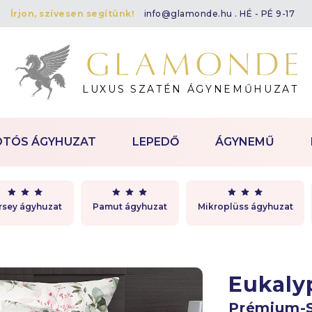
Írjon, szívesen segítünk!
info@glamonde.hu
. HÉ - PÉ 9-17
LUXUS SZATÉN ÁGYNEMŰHUZAT
OTÓS ÁGYHUZAT
LEPEDŐ
ÁGYNEMŰ
rsey ágyhuzat
Pamut ágyhuzat
Mikroplüss ágyhuzat
Eukaly
Prémium-