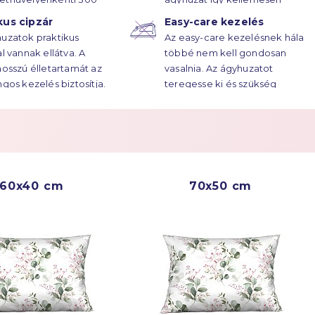
rűsségű
puha.
kus cipzár
Easy-care kezelés
ötésének hála, az
uzatok praktikus
Az easy-care kezelésnek hála
atok élettartama
al vannak ellátva. A
többé nem kell gondosan
ekre húzódik.
hosszú élletartamát az
vasalnia. Az ágyhuzatot
ngos kezelés biztosítja.
teregesse ki és szükség
esetén vasalja át.
Többet a
Easy Care
60x40 cm
70x50 cm