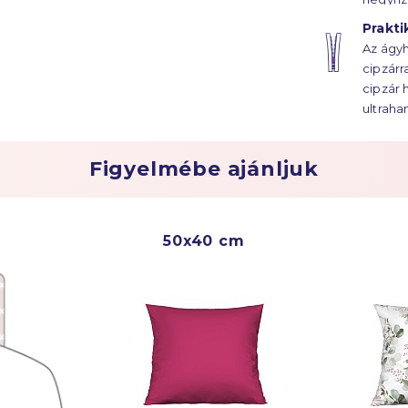
szál sű
Prakti
szaténk
Az ágyh
ágyhuz
cipzárr
évtized
cipzár 
ultraha
Figyelmébe ajánljuk
50x40 cm