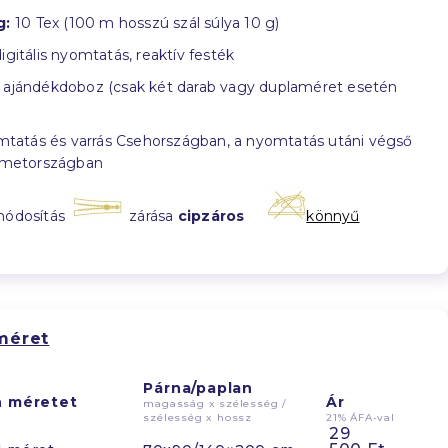
g:
10 Tex (100 m hosszú szál súlya 10 g)
igitális nyomtatás, reaktív festék
ajándékdoboz (csak két darab vagy duplaméret esetén
tatás és varrás Csehországban, a nyomtatás utáni végső
émetországban
módosítás
zárása
cipzáros
könnyű
méret
Párna/paplan
n méretet
Ár
magasság x szélesség /
szélesség x hossz
21% ÁFA-val
29