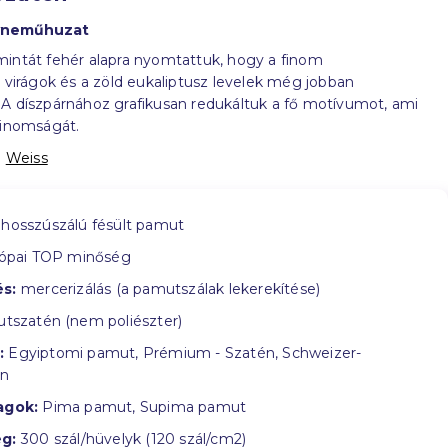
gyneműhuzat
mintát fehér alapra nyomtattuk, hogy a finom
n virágok és a zöld eukaliptusz levelek még jobban
A díszpárnához grafikusan redukáltuk a fő motívumot, ami
finomságát.
:
Weiss
hosszúszálú fésült pamut
ópai TOP minőség
s:
mercerizálás (a pamutszálak lekerekítése)
tszatén (nem poliészter)
:
Egyiptomi pamut, Prémium - Szatén, Schweizer-
in
agok:
Pima pamut, Supima pamut
g:
300 szál/hüvelyk (120 szál/cm2)