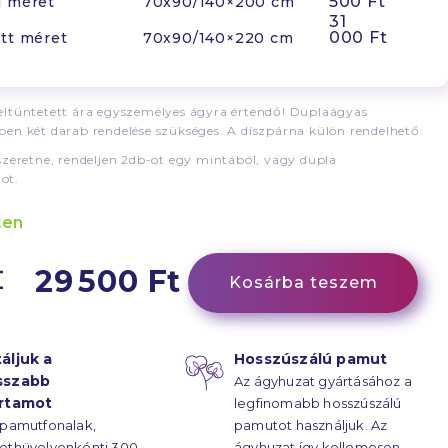
500 Ft
d méret
70x90/140×200 cm
31
000 Ft
tt méret
70x90/140×220 cm
ltüntetett ára egyszemélyes ágyra értendő! Duplaágyas
en két darab rendelése szükséges. A díszpárna külön rendelhető.
szeretne, rendeljen 2db-ot egy mintából, vagy dupla
ot.
ten
29 500 Ft
Kosárba teszem
áljuk a
Hosszúszálú pamut
sszabb
Az ágyhuzat gyártásához a
artamot
legfinomabb hosszúszálú
 pamutfonalak,
pamutot használjuk. Az
ethüvelyenkénti 300
ágyhuzat így kellemesen