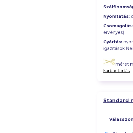
Szálfinomsá
Nyomtatás:
d
Csomagolás:
érvényes)
Gyártás:
nyom
igazítások N
méret 
karbantartás
Standard 
Válasszo