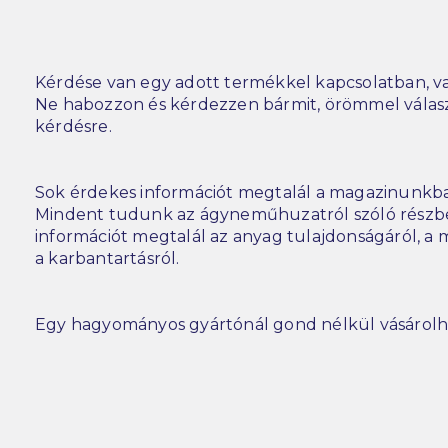
Kérdése van egy adott termékkel kapcsolatban, va
Ne habozzon és kérdezzen bármit, örömmel vála
kérdésre.
Sok érdekes információt megtalál a magazinunkba
Mindent tudunk az ágyneműhuzatról szóló részbe
információt megtalál az anyag tulajdonságáról, a m
a karbantartásról.
Egy hagyományos gyártónál gond nélkül vásárolh