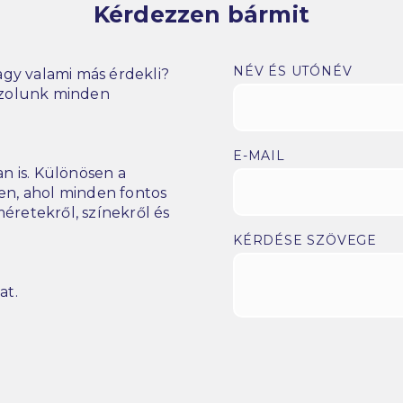
Kérdezzen bármit
NÉV ÉS UTÓNÉV
gy valami más érdekli?
szolunk minden
E-MAIL
n is. Különösen a
n, ahol minden fontos
éretekről, színekről és
KÉRDÉSE SZÖVEGE
at.