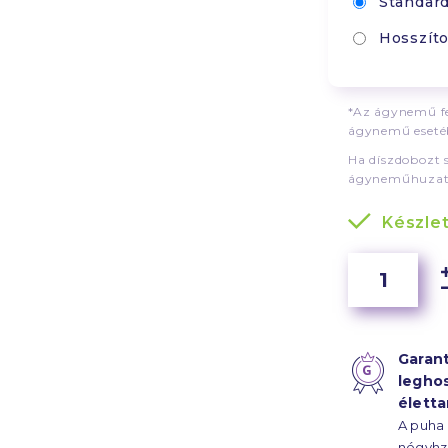
Standar
Hosszíto
*Az ágynemű fe
ágynemű esetéb
Ha díszdobozt 
ágyneműhuzat
Készle
Garant
legho
élett
A puha
négyhz