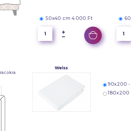
50x40 cm
4 000 Ft
60
Weiss
racokra
90x200 -
180x200 