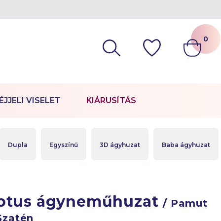
0
ÉJJELI VISELET
KIÁRUSÍTÁS
Dupla
Egyszínű
3D ágyhuzat
Baba ágyhuzat
ptus ágyneműhuzat
/ Pamut
Szatén