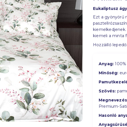
Eukaliptusz á
Ezt a gyönyörű 
pasztellrózsaszí
kiemelkedjenek. 
kiemeli a minta 
Hozzáillő lepedő
Anyag:
100% 
Minőség:
eur
Pamutkezelé
Szövés:
pamu
Megnevezés
Premium-Sat
Hasonló any
Anyagsűrűsé