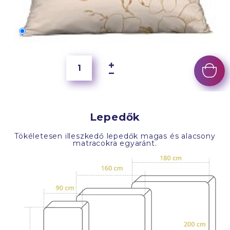
70x50 cm
6 500 Ft
Lepedők
Tökéletesen illeszkedő lepedők magas és alacsony
matracokra egyaránt.