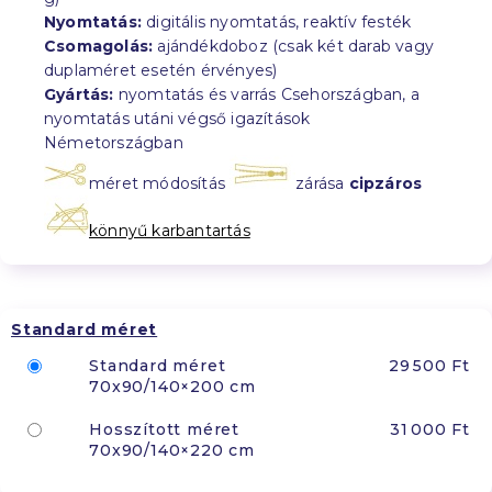
Nyomtatás:
digitális nyomtatás, reaktív festék
Csomagolás:
ajándékdoboz (csak két darab vagy
duplaméret esetén érvényes)
Gyártás:
nyomtatás és varrás Csehországban, a
nyomtatás utáni végső igazítások
Németországban
méret módosítás
zárása
cipzáros
könnyű karbantartás
Standard méret
Standard méret
29 500 Ft
70x90/140×200 cm
Hosszított méret
31 000 Ft
70x90/140×220 cm