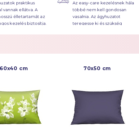
uzatok praktikus
Az easy-care kezelésnek hála
atok élettartama
al vannak ellátva. A
többé nem kell gondosan
ekre húzódik.
hosszú élletartamát az
vasalnia. Az ágyhuzatot
ngos kezelés biztosítja.
teregesse ki és szükség
esetén vasalja át.
Többet a
Easy Care
60x40 cm
70x50 cm