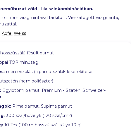
yneműhuzat zöld - lila színkombinációban.
ró finom virágmintával tarkított. Visszafogott virágminta,
huzattal.
:
Apfel
Weiss
hosszúszálú fésült pamut
ópai TOP minőség
s:
mercerizálás (a pamutszálak lekerekítése)
tszatén (nem poliészter)
:
Egyiptomi pamut, Prémium - Szatén, Schweizer-
in
agok:
Pima pamut, Supima pamut
g:
300 szál/hüvelyk (120 szál/cm2)
g:
10 Tex (100 m hosszú szál súlya 10 g)