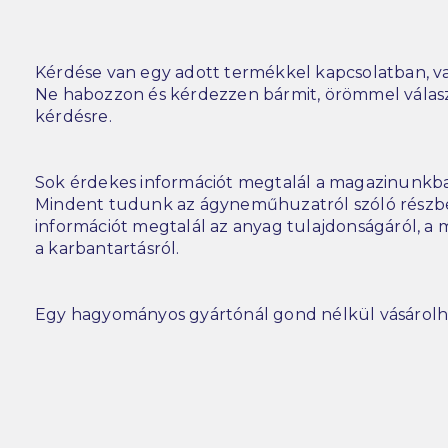
Kérdése van egy adott termékkel kapcsolatban, va
Ne habozzon és kérdezzen bármit, örömmel vála
kérdésre.
Sok érdekes információt megtalál a magazinunkba
Mindent tudunk az ágyneműhuzatról szóló részbe
információt megtalál az anyag tulajdonságáról, a m
a karbantartásról.
Egy hagyományos gyártónál gond nélkül vásárolh