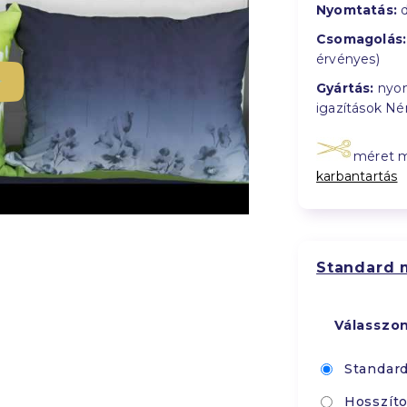
Nyomtatás:
d
Csomagolás:
érvényes)
Gyártás:
nyom
igazítások N
méret 
karbantartás
Standard 
Válasszo
Standar
Hosszíto