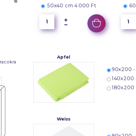
50x40 cm
4 000 Ft
60
Apfel
racokra
90x200 -
140x200 
180x200 
Weiss
90x200 -