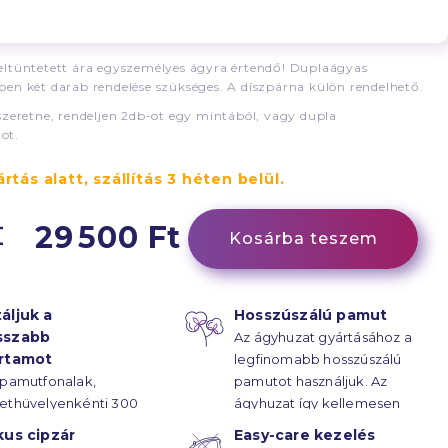
ltüntetett ára egyszemélyes ágyra értendő! Duplaágyas
en két darab rendelése szükséges. A díszpárna külön rendelhető.
szeretne, rendeljen 2db-ot egy mintából, vagy dupla
ot.
rtás alatt, szállítás 3 héten belül.
29 500 Ft
Kosárba teszem
áljuk a
Hosszúszálú pamut
sszabb
Az ágyhuzat gyártásához a
artamot
legfinomabb hosszúszálú
 pamutfonalak,
pamutot használjuk. Az
ethüvelyenkénti 300
ágyhuzat így kellemesen
rűsségű
puha.
kus cipzár
Easy-care kezelés
ötésének hála, az