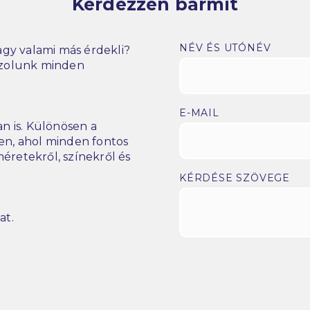
Kérdezzen bármit
NÉV ÉS UTÓNÉV
gy valami más érdekli?
szolunk minden
E-MAIL
n is. Különösen a
n, ahol minden fontos
éretekről, színekről és
KÉRDÉSE SZÖVEGE
at.