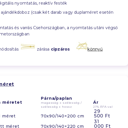
igitális nyomtatás, reaktív festék
ajándékdoboz (csak két darab vagy duplaméret esetén
tatás és varrás Csehországban, a nyomtatás utáni végső
émetországban
módosítás
zárása
cipzáros
könnyű
méret
Párna/paplan
n méretet
Ár
magasság x szélesség /
szélesség x hossz
21% ÁFA-val
29
500 Ft
d méret
70x90/140×200 cm
31
000 Ft
tt méret
70x90/140×220 cm