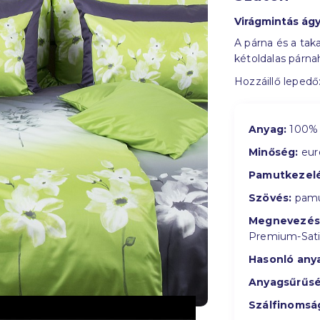
Virágmintás ág
A párna és a taka
kétoldalas párna
Hozzáillő lepedő
Anyag:
100% 
Minőség:
eur
Pamutkezelé
Szövés:
pamu
Megnevezés
Premium-Sat
Hasonló any
Anyagsűrűsé
Szálfinomsá