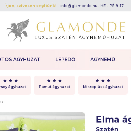
Írjon, szívesen segítünk!
info@glamonde.hu
. HÉ - PÉ 9-17
LUXUS SZATÉN ÁGYNEMŰHUZAT
OTÓS ÁGYHUZAT
LEPEDŐ
ÁGYNEMŰ
rsey ágyhuzat
Pamut ágyhuzat
Mikroplüss ágyhuzat
ma
Elma 
Szatén