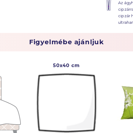
Az ágyh
ágyhuz
cipzárr
évtized
cipzár 
ultraha
Figyelmébe ajánljuk
50x40 cm