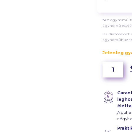
*Az ágynemű fe
ágynemű esetéb
Ha díszdobozt 
ágyneműhuzat
Jelenleg gyá
Garant
legho
élett
A puha
négyhz
szál sű
Prakti
szaténk