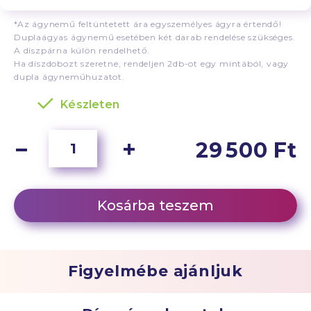
*Az ágynemű feltüntetett ára egyszemélyes ágyra értendő!
Duplaágyas ágynemű esetében két darab rendelése szükséges.
A díszpárna külön rendelhető.
Ha díszdobozt szeretne, rendeljen 2db-ot egy mintából, vagy
dupla ágyneműhuzatot.
Készleten
29 500 Ft
Kosárba teszem
Figyelmébe ajánljuk