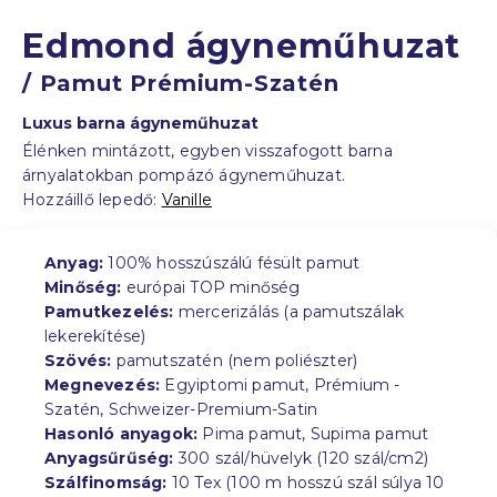
Edmond ágyneműhuzat
/ Pamut Prémium-Szatén
Luxus barna ágyneműhuzat
Élénken mintázott, egyben visszafogott barna
árnyalatokban pompázó ágyneműhuzat.
Hozzáillő lepedő:
Vanille
Anyag:
100% hosszúszálú fésült pamut
Minőség:
európai TOP minőség
Pamutkezelés:
mercerizálás (a pamutszálak
lekerekítése)
Szövés:
pamutszatén (nem poliészter)
Megnevezés:
Egyiptomi pamut, Prémium -
Szatén, Schweizer-Premium-Satin
Hasonló anyagok:
Pima pamut, Supima pamut
Anyagsűrűség:
300 szál/hüvelyk (120 szál/cm2)
Szálfinomság:
10 Tex (100 m hosszú szál súlya 10