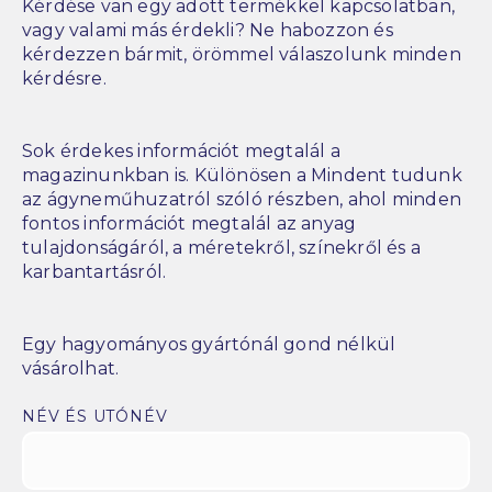
Kérdése van egy adott termékkel kapcsolatban,
vagy valami más érdekli? Ne habozzon és
kérdezzen bármit, örömmel válaszolunk minden
kérdésre.
Sok érdekes információt megtalál a
magazinunkban is. Különösen a Mindent tudunk
az ágyneműhuzatról szóló részben, ahol minden
fontos információt megtalál az anyag
tulajdonságáról, a méretekről, színekről és a
karbantartásról.
Egy hagyományos gyártónál gond nélkül
vásárolhat.
NÉV ÉS UTÓNÉV