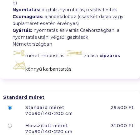
g)
Nyomtatás:
digitális nyomtatás, reaktív festék
Csomagolás:
ajándékdoboz (csak két darab vagy
duplaméret esetén érvényes)
Gyártás:
nyomtatás és varrás Csehországban, a
nyomtatás utáni végső igazítások
Németországban
méret módosítás
zárása
cipzáros
könnyű karbantartás
Standard méret
Standard méret
29 500 Ft
70x90/140×200 cm
Hosszított méret
31 000 Ft
70x90/140×220 cm