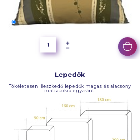
70x50 cm
6 500 Ft
Lepedők
Tökéletesen illeszkedő lepedők magas és alacsony
matracokra egyaránt.