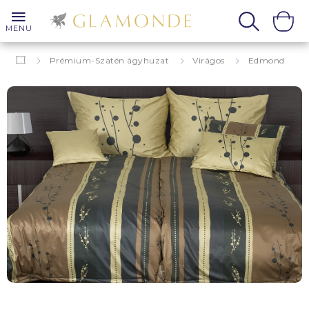
MENU
Prémium-Szatén ágyhuzat
Virágos
Edmond