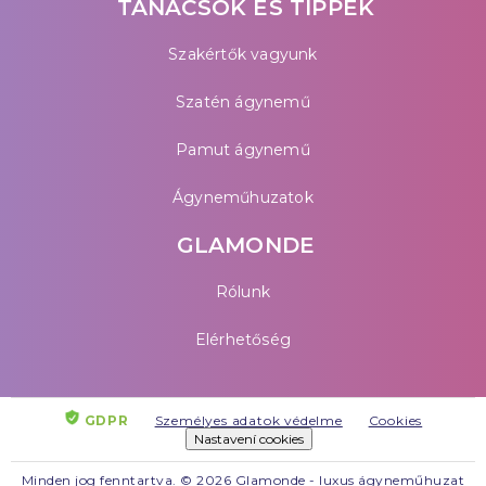
TANÁCSOK ÉS TIPPEK
Szakértők vagyunk
Szatén ágynemű
Pamut ágynemű
Ágyneműhuzatok
GLAMONDE
Rólunk
Elérhetőség
GDPR
Személyes adatok védelme
Cookies
Nastavení cookies
Minden jog fenntartva. © 2026 Glamonde - luxus ágyneműhuzat