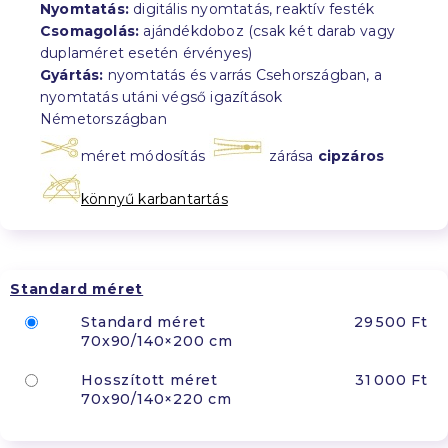
Nyomtatás:
digitális nyomtatás, reaktív festék
Csomagolás:
ajándékdoboz (csak két darab vagy
duplaméret esetén érvényes)
Gyártás:
nyomtatás és varrás Csehországban, a
nyomtatás utáni végső igazítások
Németországban
méret módosítás
zárása
cipzáros
könnyű karbantartás
Standard méret
Standard méret
29 500 Ft
70x90/140×200 cm
Hosszított méret
31 000 Ft
70x90/140×220 cm