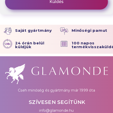
Saját gyártmány
Minőségi pamut
24 órán belül
100 napos
küldjük
termékvisszaküld
Cseh minőség és gyártmány már 1999 óta
SZÍVESEN SEGÍTÜNK
info@glamonde.hu