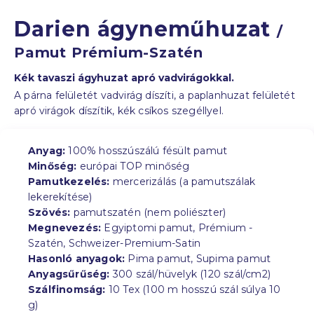
Darien ágyneműhuzat
/
Pamut Prémium-Szatén
Kék tavaszi ágyhuzat apró vadvirágokkal.
A párna felületét vadvirág díszíti, a paplanhuzat felületét
apró virágok díszítik, kék csíkos szegéllyel.
Anyag:
100% hosszúszálú fésült pamut
Minőség:
európai TOP minőség
Pamutkezelés:
mercerizálás (a pamutszálak
lekerekítése)
Szövés:
pamutszatén (nem poliészter)
Megnevezés:
Egyiptomi pamut, Prémium -
Szatén, Schweizer-Premium-Satin
Hasonló anyagok:
Pima pamut, Supima pamut
Anyagsűrűség:
300 szál/hüvelyk (120 szál/cm2)
Szálfinomság:
10 Tex (100 m hosszú szál súlya 10
g)