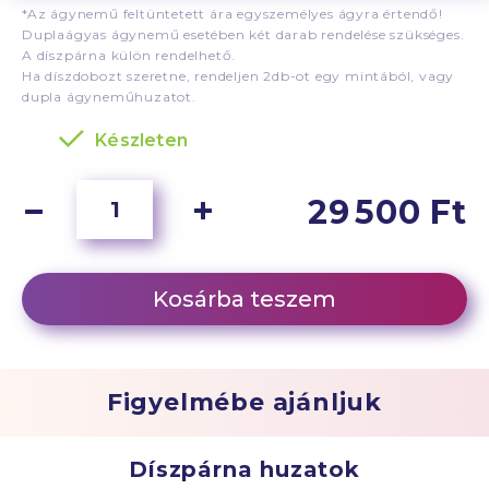
*Az ágynemű feltüntetett ára egyszemélyes ágyra értendő!
Duplaágyas ágynemű esetében két darab rendelése szükséges.
A díszpárna külön rendelhető.
Ha díszdobozt szeretne, rendeljen 2db-ot egy mintából, vagy
dupla ágyneműhuzatot.
Készleten
29 500 Ft
Kosárba teszem
Figyelmébe ajánljuk
Díszpárna huzatok