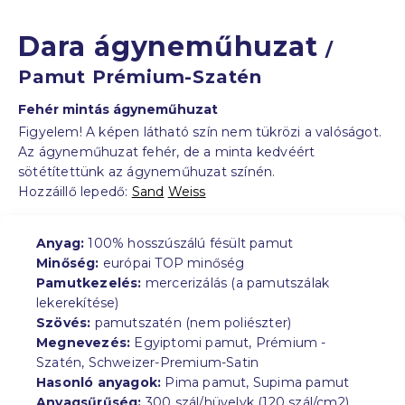
Dara ágyneműhuzat
/
Pamut Prémium-Szatén
Fehér mintás ágyneműhuzat
Figyelem! A képen látható szín nem tükrözi a valóságot.
Az ágyneműhuzat fehér, de a minta kedvéért
sötétítettünk az ágyneműhuzat színén.
Hozzáillő lepedő:
Sand
Weiss
Anyag:
100% hosszúszálú fésült pamut
Minőség:
európai TOP minőség
Pamutkezelés:
mercerizálás (a pamutszálak
lekerekítése)
Szövés:
pamutszatén (nem poliészter)
Megnevezés:
Egyiptomi pamut, Prémium -
Szatén, Schweizer-Premium-Satin
Hasonló anyagok:
Pima pamut, Supima pamut
Anyagsűrűség:
300 szál/hüvelyk (120 szál/cm2)