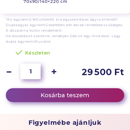
70x90/140×220 cm
*Az ágynemű feltüntetett ára egyszemélyes ágyra értendő!
Duplaágyas ágynemű esetében két darab rendelése szükséges.
A díszpárna külön rendelhető.
Ha díszdobozt szeretne, rendeljen 2db-ot egy mintából, vagy
dupla ágyneműhuzatot.
Készleten
29 500 Ft
Kosárba teszem
Figyelmébe ajánljuk