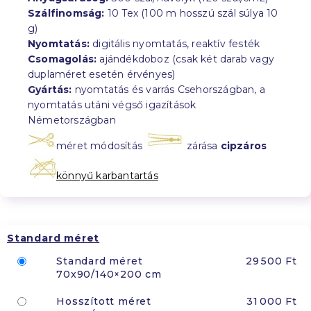
Szálfinomság:
10 Tex (100 m hosszú szál súlya 10
g)
Nyomtatás:
digitális nyomtatás, reaktív festék
Csomagolás:
ajándékdoboz (csak két darab vagy
duplaméret esetén érvényes)
Gyártás:
nyomtatás és varrás Csehországban, a
nyomtatás utáni végső igazítások
Németországban
méret módosítás
zárása
cipzáros
könnyű karbantartás
Standard méret
Standard méret
29 500 Ft
70x90/140×200 cm
Hosszított méret
31 000 Ft