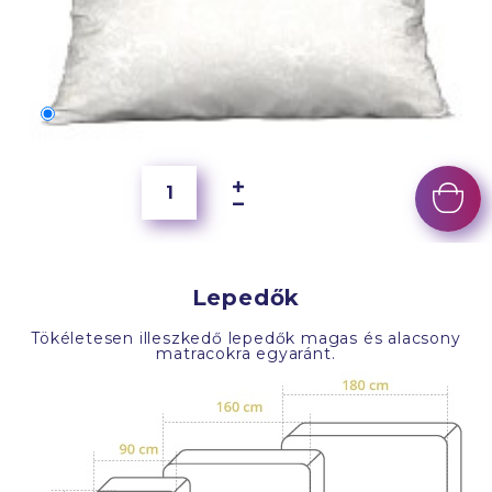
70x50 cm
6 500 Ft
Lepedők
Tökéletesen illeszkedő lepedők magas és alacsony
matracokra egyaránt.