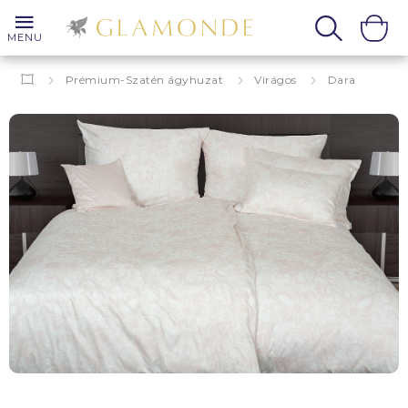
MENU
Prémium-Szatén ágyhuzat
Virágos
Dara