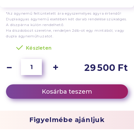
*Az ágynemű feltüntetett ára egyszemélyes ágyra értendő!
Duplaágyas ágynemű esetében két darab rendelése szükséges.
A díszpárna külön rendelhető.
Ha díszdobozt szeretne, rendeljen 2db-ot egy mintából, vagy
dupla ágyneműhuzatot.
Készleten
29 500 Ft
Kosárba teszem
Figyelmébe ajánljuk