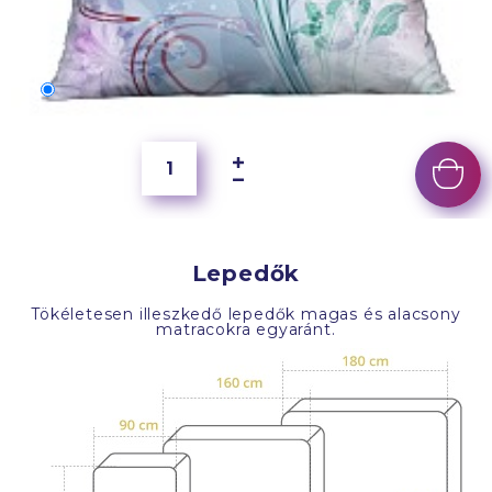
70x50 cm
6 500 Ft
Lepedők
Tökéletesen illeszkedő lepedők magas és alacsony
matracokra egyaránt.