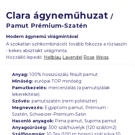
Clara ágyneműhuzat
/
Pamut Prémium-Szatén
Modern ágynemű virágmintával
A szokatlan színkombinációt tovább fokozza a rózsaszín
- kékes absztrakt virágminta.
Hozzáillő lepedő:
Hellblau
Lavendel
Rose
Weiss
Anyag:
100% hosszúszálú fésült pamut
Minőség:
európai TOP minőség
Pamutkezelés:
mercerizálás (a pamutszálak
lekerekítése)
Szövés:
pamutszatén (nem poliészter)
Megnevezés:
Egyiptomi pamut, Prémium -
Szatén, Schweizer-Premium-Satin
Hasonló anyagok:
Pima pamut, Supima pamut
Anyagsűrűség:
300 szál/hüvelyk (120 szál/cm2)
Szálfinomság:
10 Tex (100 m hosszú szál súlya 10