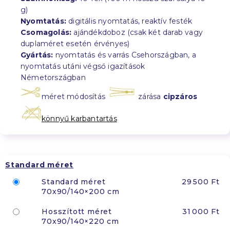
g)
Nyomtatás:
digitális nyomtatás, reaktív festék
Csomagolás:
ajándékdoboz (csak két darab vagy
duplaméret esetén érvényes)
Gyártás:
nyomtatás és varrás Csehországban, a
nyomtatás utáni végső igazítások
Németországban
méret módosítás
zárása
cipzáros
könnyű karbantartás
Standard méret
Standard méret
29 500 Ft
70x90/140×200 cm
Hosszított méret
31 000 Ft
70x90/140×220 cm