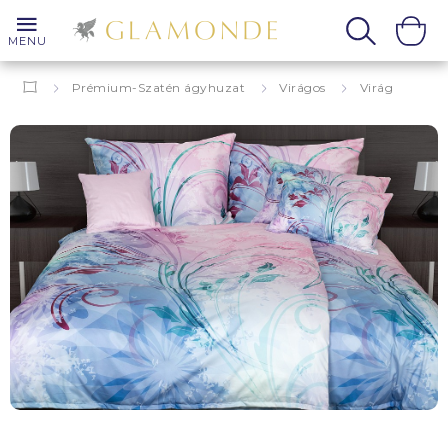
MENU
Prémium-Szatén ágyhuzat
Virágos
Virág
Clara