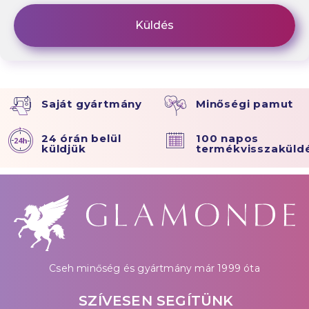
Saját gyártmány
Minőségi pamut
24 órán belül
100 napos
küldjük
termékvisszaküld
Cseh minőség és gyártmány már 1999 óta
SZÍVESEN SEGÍTÜNK