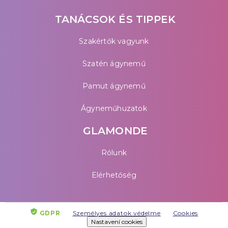
TANÁCSOK ÉS TIPPEK
Szakértők vagyunk
Szatén ágynemű
Pamut ágynemű
Ágyneműhuzatok
GLAMONDE
Rólunk
Elérhetőség
GDPR
Személyes adatok védelme
Cookies
Nastavení cookies