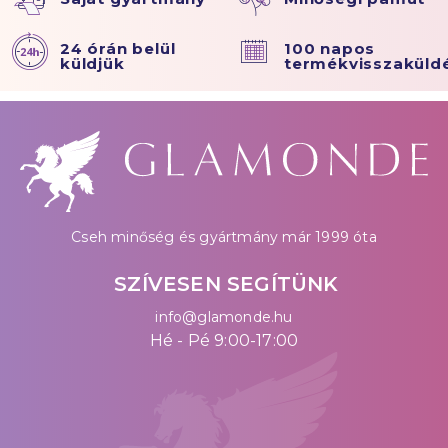
24 órán belül
100 napos
küldjük
termékvisszaküld
Cseh minőség és gyártmány már 1999 óta
SZÍVESEN SEGÍTÜNK
info@glamonde.hu
Hé - Pé 9:00-17:00