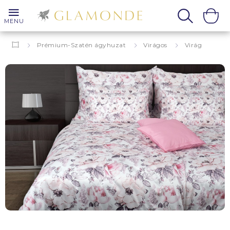
MENU
Prémium-Szatén ágyhuzat
Virágos
Virág
Chantal