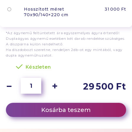
Hosszított méret
31 000 Ft
70x90/140×220 cm
*Az ágynemű feltüntetett ára egyszemélyes ágyra értendő!
Duplaágyas ágynemű esetében két darab rendelése szükséges.
A díszpárna külön rendelhető.
Ha díszdobozt szeretne, rendeljen 2db-ot egy mintából, vagy
dupla ágyneműhuzatot.
Készleten
29 500 Ft
Kosárba teszem