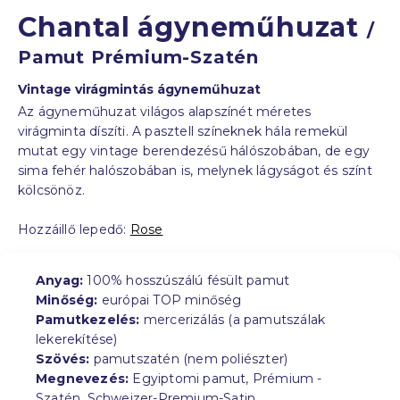
Chantal ágyneműhuzat
/
Pamut Prémium-Szatén
Vintage virágmintás ágyneműhuzat
Az ágyneműhuzat világos alapszínét méretes
virágminta díszíti. A pasztell színeknek hála remekül
mutat egy vintage berendezésű hálószobában, de egy
sima fehér halószobában is, melynek lágyságot és színt
kölcsönöz.
Hozzáillő lepedő:
Rose
Anyag:
100% hosszúszálú fésült pamut
Minőség:
európai TOP minőség
Pamutkezelés:
mercerizálás (a pamutszálak
lekerekítése)
Szövés:
pamutszatén (nem poliészter)
Megnevezés:
Egyiptomi pamut, Prémium -
Szatén, Schweizer-Premium-Satin