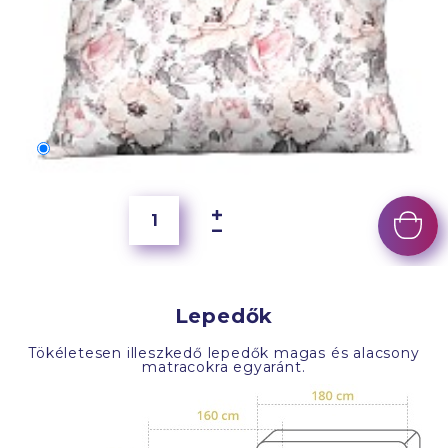
70x50 cm
6 500 Ft
Lepedők
Tökéletesen illeszkedő lepedők magas és alacsony
matracokra egyaránt.