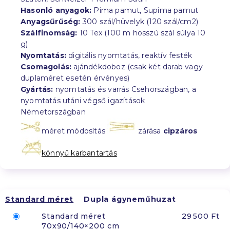
Hasonló anyagok:
Pima pamut, Supima pamut
Anyagsűrűség:
300 szál/hüvelyk (120 szál/cm2)
Szálfinomság:
10 Tex (100 m hosszú szál súlya 10
g)
Nyomtatás:
digitális nyomtatás, reaktív festék
Csomagolás:
ajándékdoboz (csak két darab vagy
duplaméret esetén érvényes)
Gyártás:
nyomtatás és varrás Csehországban, a
nyomtatás utáni végső igazítások
Németországban
méret módosítás
zárása
cipzáros
könnyű karbantartás
Standard méret
Dupla ágyneműhuzat
Standard méret
29 500 Ft
70x90/140×200 cm