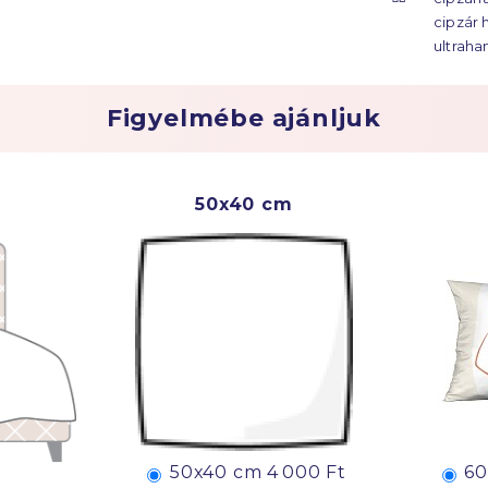
évtized
cipzár 
ultraha
Figyelmébe ajánljuk
50x40 cm
50x40 cm
4 000 Ft
60