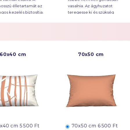
ekre húzódik.
hosszú élletartamát az
vasalnia. Az ágyhuzatot
ngos kezelés biztosítja.
teregesse ki és szükség
esetén vasalja át.
Többet a
Easy Care
60x40 cm
70x50 cm
x40 cm
5 500 Ft
70x50 cm
6 500 Ft