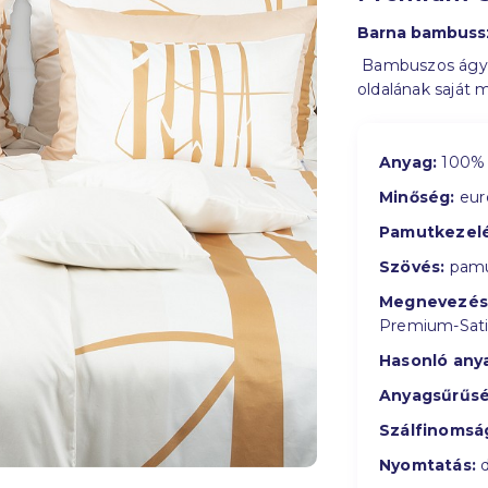
Barna bambussz
Bambuszos ágyne
oldalának saját 
Anyag:
100% 
Minőség:
eur
Pamutkezelé
Szövés:
pamu
Megnevezés
Premium-Sat
Hasonló any
Anyagsűrűsé
Szálfinomsá
Nyomtatás:
d