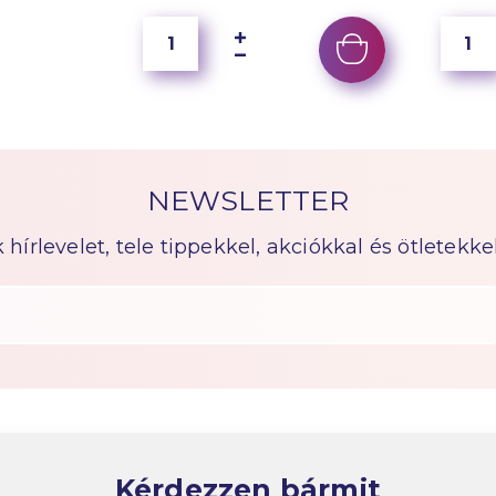
NEWSLETTER
írlevelet, tele tippekkel, akciókkal és ötletekkel
Kérdezzen bármit