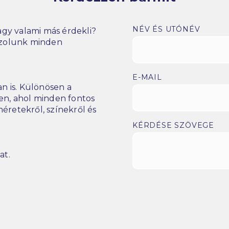
NÉV ÉS UTÓNÉV
gy valami más érdekli?
szolunk minden
E-MAIL
n is. Különösen a
n, ahol minden fontos
éretekről, színekről és
KÉRDÉSE SZÖVEGE
at.