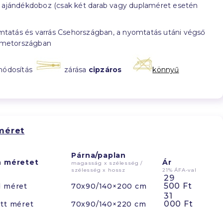
ajándékdoboz (csak két darab vagy duplaméret esetén
tatás és varrás Csehországban, a nyomtatás utáni végső
émetországban
módosítás
zárása
cipzáros
könnyű
méret
Párna/paplan
n méretet
Ár
magasság x szélesség /
szélesség x hossz
21% ÁFA-val
29
500 Ft
d méret
70x90/140×200 cm
31
000 Ft
tt méret
70x90/140×220 cm