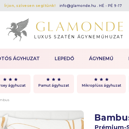
Írjon, szívesen segítünk!
info@glamonde.hu
. HÉ - PÉ 9-17
LUXUS SZATÉN ÁGYNEMŰHUZAT
OTÓS ÁGYHUZAT
LEPEDŐ
ÁGYNEMŰ
rsey ágyhuzat
Pamut ágyhuzat
Mikroplüss ágyhuzat
mbus
Bambu
Prémium-