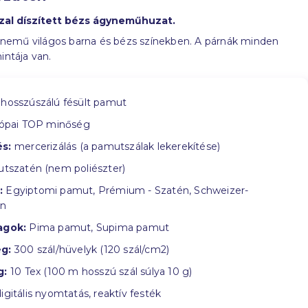
al díszített bézs ágyneműhuzat.
mű világos barna és bézs színekben. A párnák minden
mintája van.
hosszúszálú fésült pamut
ópai TOP minőség
s:
mercerizálás (a pamutszálak lekerekítése)
tszatén (nem poliészter)
:
Egyiptomi pamut, Prémium - Szatén, Schweizer-
in
agok:
Pima pamut, Supima pamut
g:
300 szál/hüvelyk (120 szál/cm2)
g:
10 Tex (100 m hosszú szál súlya 10 g)
igitális nyomtatás, reaktív festék