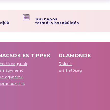
100 napos
ldjük
termékvisszaküldés
NÁCSOK ÉS TIPPEK
GLAMONDE
értők vagyunk
Rólunk
tén ágynemű
Elérhetőség
ut ágynemű
neműhuzatok