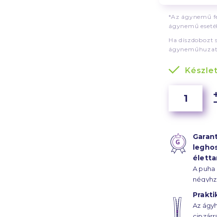
*Az ágynemű fe
ágynemű esetéb
Ha díszdobozt 
ágyneműhuzat
Készle
Garant
legho
élett
A puha
négyhz
szál sű
Prakti
szaténk
Az ágyh
ágyhuz
cipzárr