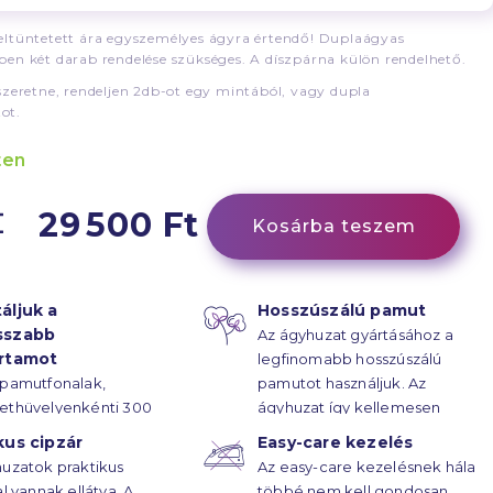
ltüntetett ára egyszemélyes ágyra értendő! Duplaágyas
en két darab rendelése szükséges. A díszpárna külön rendelhető.
szeretne, rendeljen 2db-ot egy mintából, vagy dupla
ot.
ten
29 500 Ft
Kosárba teszem
áljuk a
Hosszúszálú pamut
sszabb
Az ágyhuzat gyártásához a
artamot
legfinomabb hosszúszálú
 pamutfonalak,
pamutot használjuk. Az
ethüvelyenkénti 300
ágyhuzat így kellemesen
rűsségű
puha.
kus cipzár
Easy-care kezelés
ötésének hála, az
uzatok praktikus
Az easy-care kezelésnek hála
atok élettartama
al vannak ellátva. A
többé nem kell gondosan