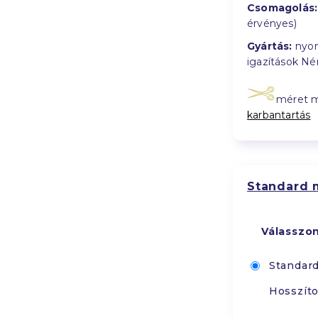
Csomagolás:
érvényes)
Gyártás:
nyom
igazítások N
méret 
karbantartás
Standard 
Válasszo
Standar
Hosszíto