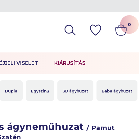
0
ÉJJELI VISELET
KIÁRUSÍTÁS
Dupla
Egyszínű
3D ágyhuzat
Baba ágyhuzat
s ágyneműhuzat
/ Pamut
Szatén