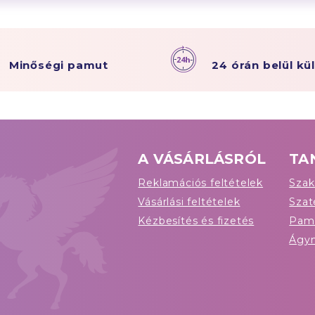
Minőségi pamut
24 órán belül kü
A VÁSÁRLÁSRÓL
TA
Reklamációs feltételek
Szak
Vásárlási feltételek
Sza
Kézbesítés és fizetés
Pam
Ágy