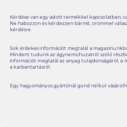
Kérdése van egy adott termékkel kapcsolatban, va
Ne habozzon és kérdezzen bármit, örömmel vála
kérdésre.
Sok érdekes információt megtalál a magazinunkba
Mindent tudunk az ágyneműhuzatról szóló részbe
információt megtalál az anyag tulajdonságáról, a m
a karbantartásról.
Egy hagyományos gyártónál gond nélkül vásárolh