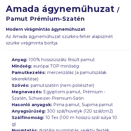
Amada ágyneműhuzat
/
Pamut Prémium-Szatén
Modern virágmintás ágyneműhuzat
Az Amada ágyneműhuzat szürkés-fehér alapszínét
szürke virágminta borítja.
Anyag:
100% hosszúszálú fésült pamut
Minőség:
európai TOP minőség
Pamutkezelés:
mercerizálás (a pamutszálak
lekerekítése)
Szövés:
pamutszatén (nem poliészter)
Megnevezés:
Egyiptomi pamut, Prémium -
Szatén, Schweizer-Premium-Satin
Hasonló anyagok:
Pima pamut, Supima pamut
Anyagsűrűség:
300 szál/hüvelyk (120 szál/cm2)
Szálfinomság:
10 Tex (100 m hosszú szál súlya 10
g)
Nyomtatás:
digitális nyomtatás, reaktív festék