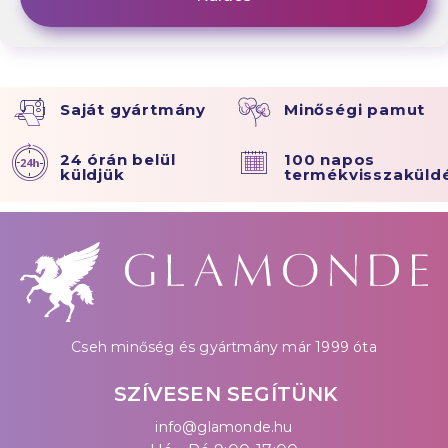
Saját gyártmány
Minőségi pamut
24 órán belül
100 napos
küldjük
termékvisszaküld
Cseh minőség és gyártmány már 1999 óta
SZÍVESEN SEGÍTÜNK
info@glamonde.hu