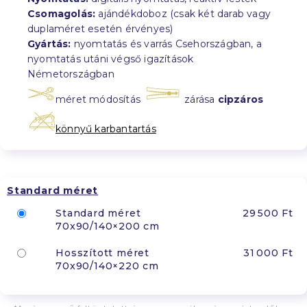
Csomagolás:
ajándékdoboz (csak két darab vagy
duplaméret esetén érvényes)
Gyártás:
nyomtatás és varrás Csehországban, a
nyomtatás utáni végső igazítások
Németországban
méret módosítás
zárása
cipzáros
könnyű karbantartás
Standard méret
Standard méret
29 500 Ft
70x90/140×200 cm
Hosszított méret
31 000 Ft
70x90/140×220 cm