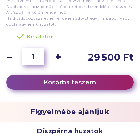
*Az ágynemű feltüntetett ára egyszemélyes ágyra értendő!
Duplaágyas ágynemű esetében két darab rendelése szükséges.
A díszpárna külön rendelhető.
Ha díszdobozt szeretne, rendeljen 2db-ot egy mintából, vagy
dupla ágyneműhuzatot.
Készleten
29 500 Ft
Kosárba teszem
Figyelmébe ajánljuk
Díszpárna huzatok