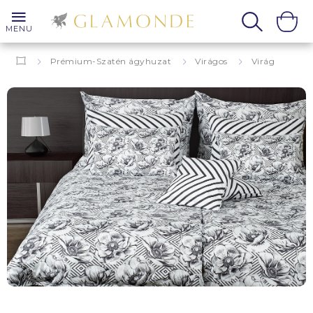
MENU
Prémium-Szatén ágyhuzat
Virágos
Virág
Amada