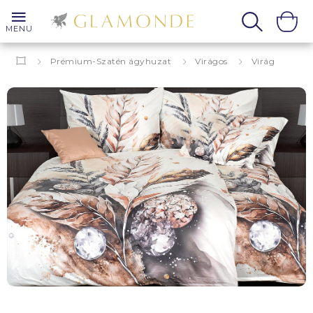
MENU
Prémium-Szatén ágyhuzat
Virágos
Virág
Alicia