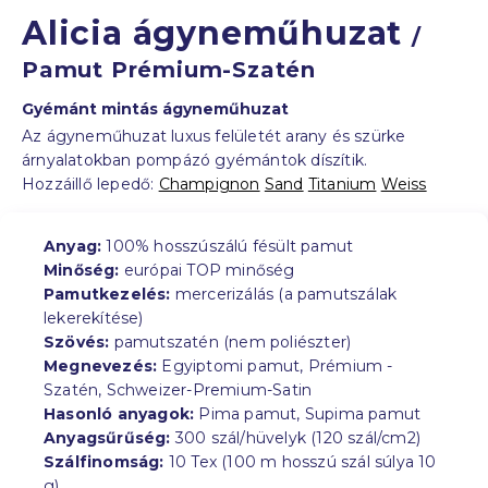
Alicia ágyneműhuzat
/
Pamut Prémium-Szatén
Gyémánt mintás ágyneműhuzat
Az ágyneműhuzat luxus felületét arany és szürke
árnyalatokban pompázó gyémántok díszítik.
Hozzáillő lepedő:
Champignon
Sand
Titanium
Weiss
Anyag:
100% hosszúszálú fésült pamut
Minőség:
európai TOP minőség
Pamutkezelés:
mercerizálás (a pamutszálak
lekerekítése)
Szövés:
pamutszatén (nem poliészter)
Megnevezés:
Egyiptomi pamut, Prémium -
Szatén, Schweizer-Premium-Satin
Hasonló anyagok:
Pima pamut, Supima pamut
Anyagsűrűség:
300 szál/hüvelyk (120 szál/cm2)
Szálfinomság:
10 Tex (100 m hosszú szál súlya 10
g)