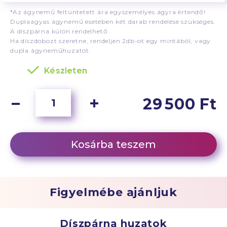
*Az ágynemű feltüntetett ára egyszemélyes ágyra értendő!
Duplaágyas ágynemű esetében két darab rendelése szükséges.
A díszpárna külön rendelhető.
Ha díszdobozt szeretne, rendeljen 2db-ot egy mintából, vagy
dupla ágyneműhuzatot.
Készleten
29 500 Ft
Kosárba teszem
Figyelmébe ajánljuk
Díszpárna huzatok