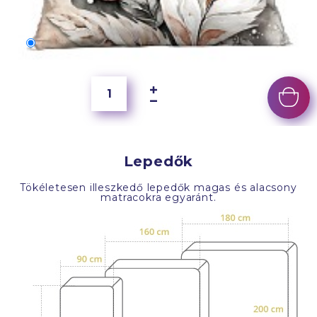
70x50 cm
6 500 Ft
Lepedők
Tökéletesen illeszkedő lepedők magas és alacsony
matracokra egyaránt.