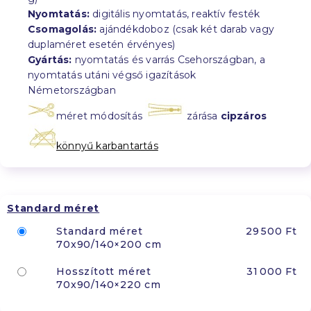
Nyomtatás:
digitális nyomtatás, reaktív festék
Csomagolás:
ajándékdoboz (csak két darab vagy
duplaméret esetén érvényes)
Gyártás:
nyomtatás és varrás Csehországban, a
nyomtatás utáni végső igazítások
Németországban
méret módosítás
zárása
cipzáros
könnyű karbantartás
Standard méret
Standard méret
29 500 Ft
70x90/140×200 cm
Hosszított méret
31 000 Ft
70x90/140×220 cm