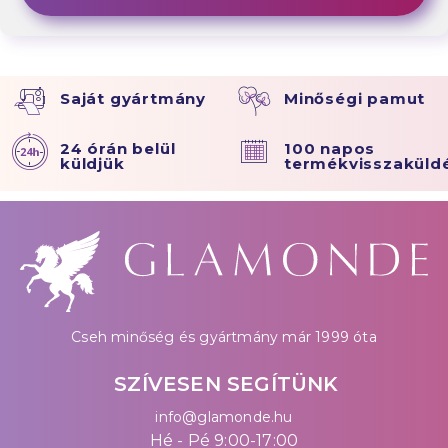
Saját gyártmány
Minőségi pamut
24 órán belül
100 napos
küldjük
termékvisszaküld
Cseh minőség és gyártmány már 1999 óta
SZÍVESEN SEGÍTÜNK
info@glamonde.hu
Hé - Pé 9:00-17:00