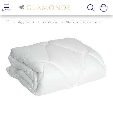
MENU
Ágynemű
Paplanok
Standard paplanméret
Pegas 140x220