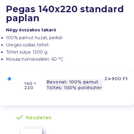
Pegas 140x220 standard
paplan
Négy évszakos takaró
100% pamut huzat, perkál
Üreges szálas töltet
Töltet súlya: 1200 g
Mosási hőmérséklet: 60 °C
24 900 Ft
Bevonat: 100% pamut
140 ×
220
Töltés: 100% poliészter
Készleten