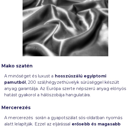
Mako szatén
A minőséget és luxust a
hosszúszálú egyiptomi
pamutból
, 200 szál/négyzethüvelyk sűrűséggel készült
anyag garantálja. Az Európa szerte népszerű anyag előnyös
hatást gyakorol a hálószobája hangulatára.
Mercerezés
A mercerezés során a gyapotszálat sós-oldatban nyomás
alatt lelapítják. Ezzel az eljárással
erősebb és magasabb