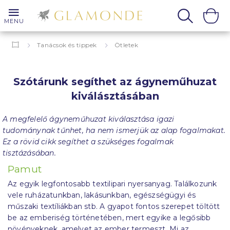
MENU
Tanácsok és tippek
Ötletek
Szótárunk segíthet az ágyneműhuzat kiválásztásában
Szótárunk segíthet az ágyneműhuzat
kiválásztásában
A megfelelő ágyneműhuzat kiválasztása igazi
tudománynak tűnhet, ha nem ismerjük az alap fogalmakat.
Ez a rövid cikk segíthet a szükséges fogalmak
tisztázásában.
Pamut
Az egyik legfontosabb textilipari nyersanyag. Találkozunk
vele ruházatunkban, lakásunkban, egészségügyi és
műszaki textíliákban stb. A gyapot fontos szerepet töltött
be az emberiség történetében, mert egyike a legősibb
növényeknek, amelyet az ember termeszt. Mi az