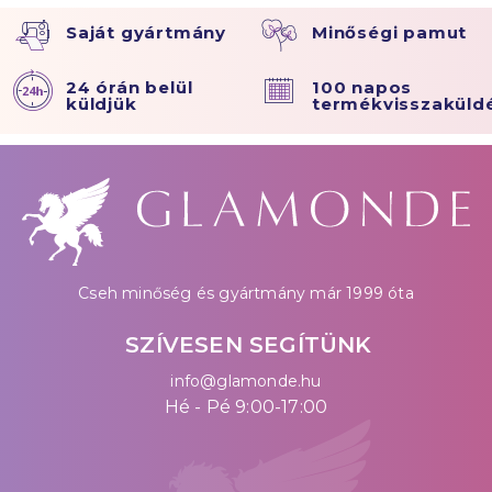
Saját gyártmány
Minőségi pamut
24 órán belül
100 napos
küldjük
termékvisszaküld
Cseh minőség és gyártmány már 1999 óta
SZÍVESEN SEGÍTÜNK
info@glamonde.hu
Hé - Pé 9:00-17:00