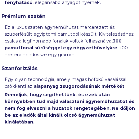
fényhatású
, elegánsabb anyagot nyernek.
Prémium szatén
Ez a luxus szatén ágyneműhuzat mercerezett és
szuperfésült egyiptomi pamutból készült. Kivitelezéséhez
csakis a legfinomabb fonalak voltak felhasználva,
300
pamutfonal sűrűséggel egy négyzethüvelykre
. 100
métere mindössze egy gramm!
Szanforizálás
Egy olyan technológia, amely magas hőfokú vasalással
csökkenti az
alapanyag zsugorodásának mértékét
.
Reméljük, hogy segíthettünk, és ezek után
könnyebben tud majd választani ágyneműhuzatot és
nem fog elveszni a huzatok rengetegében. Ne dőljön
be az eladók által kínált olcsó ágyneműhuzat
kínálatában.