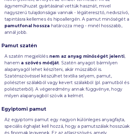
ágyneműhuzat gyártásánal vettük hasznát, mivel
nagyszerű tulajdonságai vannak - légáteresztő, nedvszívó,
tapintásra kellemes és hipoallergén. A pamut minőségét a
pamutfonal hossza
határozza meg - minél hosszabb,
annál jobb.
Pamut szatén
A szatén megjelölés
nem az anyag minőségét jelenti
,
hanem
a szövés módját
. Szatén anyagot bármilyen
alapanyagól lehet készíteni, akár műszálból is.
Szaténszövéssel készülhet textília selyem, pamut,
poliészter szálakból vagy kevert szálakból (pl. pamutból és
poliészterből). A végeredmény annak függvénye, hogy
milyen alapanyagból szövik a kelmét.
Egyiptomi pamut
Az egyiptomi pamut egy nagyon különleges anyagfajta,
speciális éghajlat kell hozzá, hogy a pamutszálak hosszúak
és finomak legyenek. Ez az atlaszszövés, amely