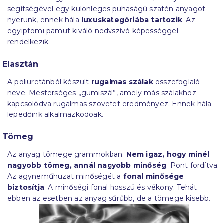
segítségével egy különleges puhaságú szatén anyagot
nyerünk, ennek hála
luxuskategóriába tartozik
. Az
egyiptomi pamut kiváló nedvszívó képességgel
rendelkezik.
Elasztán
A poliuretánból készült
rugalmas szálak
összefoglaló
neve. Mesterséges „gumiszál”, amely más szálakhoz
kapcsolódva rugalmas szövetet eredményez. Ennek hála
lepedőink alkalmazkodóak.
Tömeg
Az anyag tömege grammokban.
Nem igaz, hogy minél
nagyobb tömeg, annál nagyobb minőség
. Pont fordítva.
Az agyneműhuzat minőségét a
fonal minősége
biztosítja
. A minőségi fonal hosszú és vékony. Tehát
ebben az esetben az anyag sűrűbb, de a tömege kisebb.