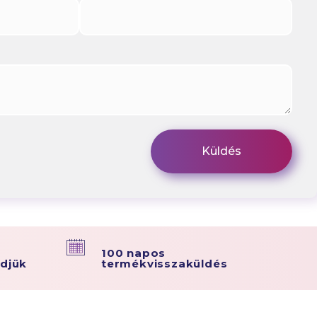
100 napos
ldjük
termékvisszaküldés