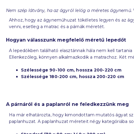
Nem szép látvány, ha az ágyról lelóg a méretes ágynemű. V
Ahhoz, hogy az ágyneműhuzat tökéletes legyen és az ágy 
venni, esetleg a matrac és a párnák méretét.
Hogyan válasszunk megfelelő méretű lepedőt
A lepedőkben található elasztánnak hála nem kell tartan
Ellenkezőleg, könnyen alkalmazkodik a matrachoz. Két mé
Szélessége 90-100 cm, hossza 200-220 cm
Szélessége 180-200 cm, hossza 200-220 cm
A párnáról és a paplanról ne feledkezzünk meg
Ha már elhatározta, hogy kimondottam mutatós ágyat szer
paplanhuzat. A paplanhuzat méreteit négy kategóriába s