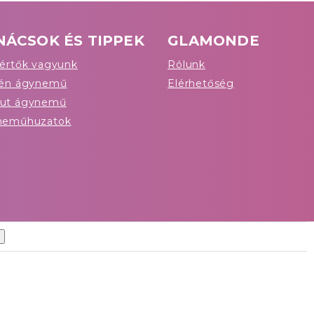
NÁCSOK ÉS TIPPEK
GLAMONDE
értők vagyunk
Rólunk
tén ágynemű
Elérhetőség
ut ágynemű
neműhuzatok