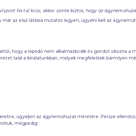
iszont ha túl kicsi, akkor szinte biztos, hogy az ágyneműhuza
már az első látásra mutatós legyen, ügyelni kell az ágynemű
ia attól, hogy a lepedő nem alkalmazkodik és gondot okozna a
retet talál a kínálatunkban, melyek megfelelőek bármilyen mé
etne, ügyeljen az ágyneműhuzat méretére. Persze ellenőrizze
oroltuk, mégpedig: