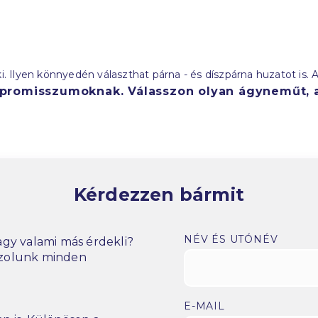
 Ilyen könnyedén választhat párna - és díszpárna huzatot is.
promisszumoknak. Válasszon olyan ágyneműt, a
Kérdezzen bármit
NÉV ÉS UTÓNÉV
gy valami más érdekli?
szolunk minden
E-MAIL