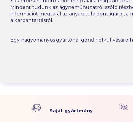
Sok érdekes információt megtalál a magazinunkba
Mindent tudunk az ágyneműhuzatról szóló részbe
információt megtalál az anyag tulajdonságáról, a m
a karbantartásról.
Egy hagyományos gyártónál gond nélkül vásárolh
Saját gyártmány