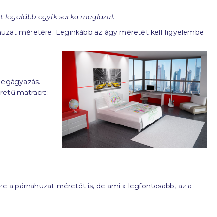
t legalább egyik sarka meglazul.
huzat méretére. Leginkább az ágy méretét kell figyelembe
 megágyazás.
retű matracra:
 a párnahuzat méretét is, de ami a legfontosabb, az a