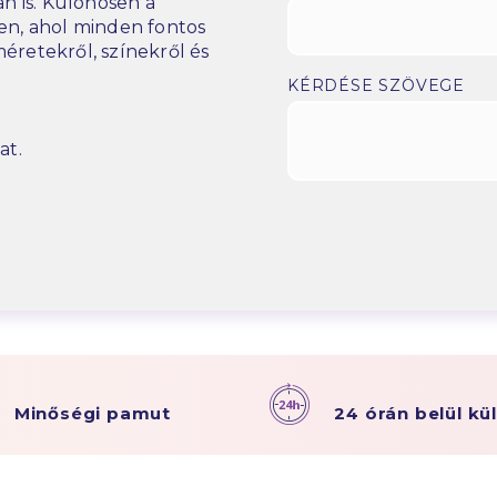
n is. Különösen a
n, ahol minden fontos
éretekről, színekről és
KÉRDÉSE SZÖVEGE
at.
Minőségi pamut
24 órán belül kü