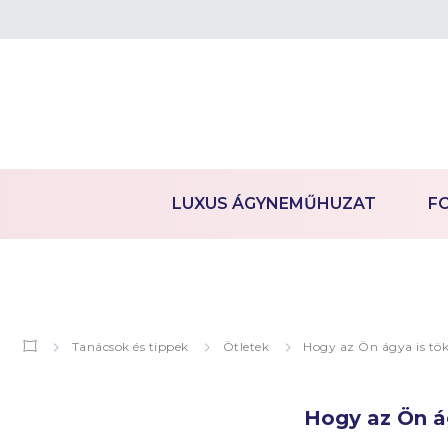
LUXUS ÁGYNEMŰHUZAT
F
Tanácsok és tippek
Ötletek
Hogy az Ön ágya is tök
Hogy az Ön á