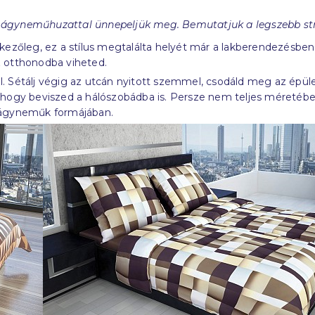
le ágyneműhuzattal ünnepeljük meg. Bemutatjuk a legszebb st
kezőleg, ez a stílus megtalálta helyét már a lakberendezésben 
az otthonodba viheted.
ól. Sétálj végig az utcán nyitott szemmel, csodáld meg az épüle
, hogy beviszed a hálószobádba is. Persze nem teljes méreté
s ágyneműk formájában.