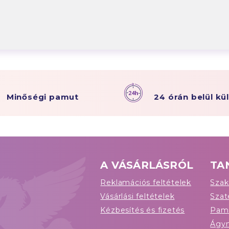
Minőségi pamut
24 órán belül kü
A VÁSÁRLÁSRÓL
TA
Reklamációs feltételek
Szak
Vásárlási feltételek
Sza
Kézbesítés és fizetés
Pam
Ágy