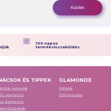
100 napos
ldjük
termékvisszaküldés
NÁCSOK ÉS TIPPEK
GLAMONDE
értők vagyunk
Rólunk
tén ágynemű
Elérhetőség
ut ágynemű
neműhuzatok