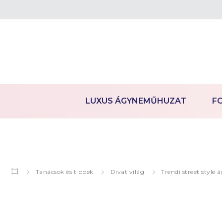
LUXUS ÁGYNEMŰHUZAT
F
Tanácsok és tippek
Divat világ
Trendi street styl