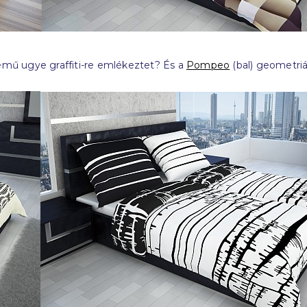
mű ugye graffiti-re emlékeztet? És a
Pompeo
(bal) geometri