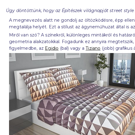
Úgy döntöttünk, hogy az Építészek világnapját street sty
A megnevezés alatt ne gondolj az öltözködésre, épp ellen
megtalálja helyét. Ezt a stílust az ágyneműhuzat által is 
Miről van szó? A színekről, különleges mintákról és hatásr
geometria alakzatokkal. Fogadunk ez annyira megtetszik
figyelmedbe, az
Egidio
(bal) vagy a
Tiziano
(jobb) grafiku