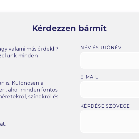
Kérdezzen bármit
NÉV ÉS UTÓNÉV
gy valami más érdekli?
szolunk minden
E-MAIL
n is. Különösen a
n, ahol minden fontos
éretekről, színekről és
KÉRDÉSE SZÖVEGE
at.