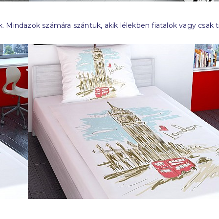
k. Mindazok számára szántuk, akik lélekben fiatalok vagy csak t