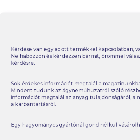
Kérdése van egy adott termékkel kapcsolatban, va
Ne habozzon és kérdezzen bármit, örömmel vála
kérdésre.
Sok érdekes információt megtalál a magazinunkba
Mindent tudunk az ágyneműhuzatról szóló részbe
információt megtalál az anyag tulajdonságáról, a m
a karbantartásról.
Egy hagyományos gyártónál gond nélkül vásárolh