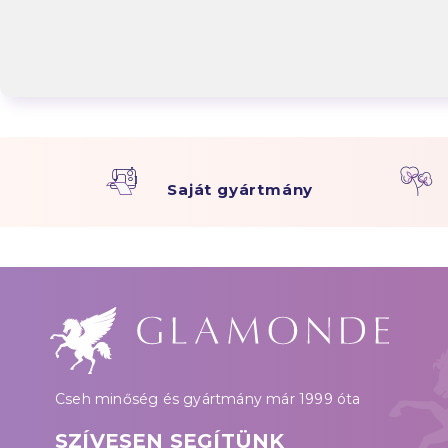
Saját gyártmány
Cseh minőség és gyártmány már 1999 óta
SZÍVESEN SEGÍTÜNK