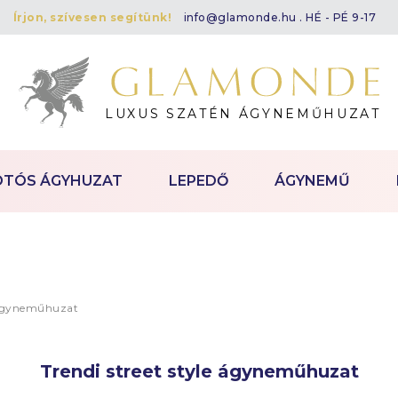
Írjon, szívesen segítünk!
info@glamonde.hu
. HÉ - PÉ 9-17
LUXUS SZATÉN ÁGYNEMŰHUZAT
OTÓS ÁGYHUZAT
LEPEDŐ
ÁGYNEMŰ
e ágyneműhuzat
Trendi street style ágyneműhuzat