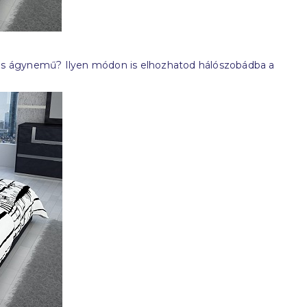
ás ágynemű? Ilyen módon is elhozhatod hálószobádba a