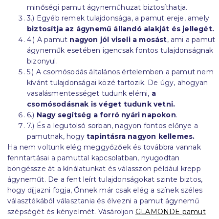
minőségi pamut ágyneműhuzat biztosíthatja.
3.) Egyéb remek tulajdonsága, a pamut ereje, amely
biztosítja az ágynemű állandó alakját és jellegét.
4.) A pamut
nagyon jól viseli a mosást
, ami a pamut
ágyneműk esetében igencsak fontos tulajdonságnak
bizonyul.
5.) A csomósodás általános értelemben a pamut nem
kívánt tulajdonságai közé tartozik. De úgy, ahogyan
vasalásmentességet tudunk elérni,
a
csomósodásnak is véget tudunk vetni.
6.)
Nagy segítség a forró nyári napokon
.
7.) És a legutolsó sorban, nagyon fontos előnye a
pamutnak, hogy
tapintásra nagyon kellemes.
Ha nem voltunk elég meggyőzőek és továbbra vannak
fenntartásai a pamuttal kapcsolatban, nyugodtan
böngéssze át a kínálatunkat és válasszon például krepp
ágyneműt. De a fent leírt tulajdonságokat szinte biztos,
hogy díjjazni fogja, Önnek már csak elég a színek széles
választékából választania és élvezni a pamut ágynemű
szépségét és kényelmét. Vásároljon
GLAMONDE pamut