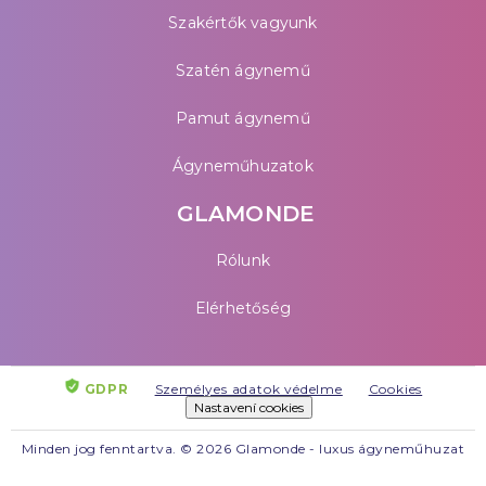
Szakértők vagyunk
Szatén ágynemű
Pamut ágynemű
Ágyneműhuzatok
GLAMONDE
Rólunk
Elérhetőség
GDPR
Személyes adatok védelme
Cookies
Nastavení cookies
Minden jog fenntartva. © 2026 Glamonde - luxus ágyneműhuzat