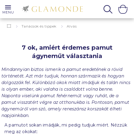
MENU
Tanácsok és tippek
Alvás
7 ok, amiért érdemes pamut ágyneműt választania
7 ok, amiért érdemes pamut
ágyneműt választania
Mindannyian biztos ismerik a pamut eredetének a rövid
történetét. Azt már tudjuk, honnan származik és hogyan
dolgozzák fel. Különböző okok miatt imádjuk és talán nincs
is olyan ember, aki valaha is csalódott volna benne.
Naponta viselünk pamut fehérneműt vagy ruhát, de a
pamut visszatért végre az otthonukba is. Pontosan, pamut
ágyneműről van szó, amely reneszánsz korszakát élheti
napjainkban.
A pamutot sokan imádják, mi pedig tudjuk miért. Nézzük
meg az okokat: