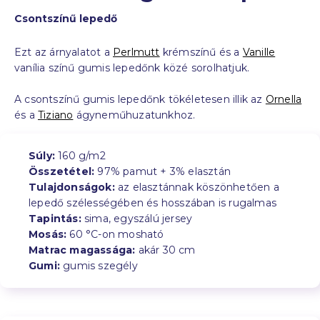
Csontszínű lepedő
Ezt az árnyalatot a
Perlmutt
krémszínű és a
Vanille
vanília színű gumis lepedőnk közé sorolhatjuk.
A csontszínű gumis lepedőnk tökéletesen illik az
Ornella
és a
Tiziano
ágyneműhuzatunkhoz.
Súly:
160 g/m2
Összetétel:
97% pamut + 3% elasztán
Tulajdonságok:
az elasztánnak köszönhetően a
lepedő szélességében és hosszában is rugalmas
Tapintás:
sima, egyszálú jersey
Mosás:
60 °C-on mosható
Matrac magassága:
akár 30 cm
Gumi:
gumis szegély