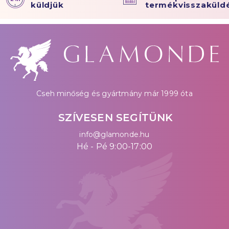
küldjük
termékvisszaküld
Cseh minőség és gyártmány már 1999 óta
SZÍVESEN SEGÍTÜNK
info@glamonde.hu
Hé - Pé 9:00-17:00