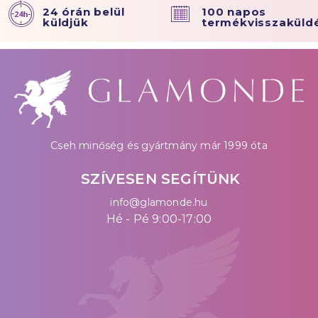
24 órán belül
100 napos
küldjük
termékvisszaküld
Cseh minőség és gyártmány már 1999 óta
SZÍVESEN SEGÍTÜNK
info@glamonde.hu
Hé - Pé 9:00-17:00