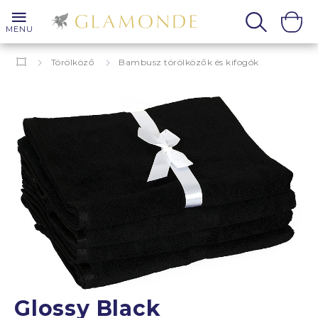
MENU
Törölköző
Bambusz törölközők és kifogók
Glossy Black
Glossy Black