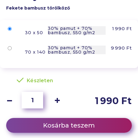
Fekete bambusz törölköző
30% pamut + 70%
1 990 Ft
30 x 50
bambusz, 550 g/m2
30% pamut + 70%
9 990 Ft
70 x 140
bambusz, 550 g/m2
Készleten
1 990 Ft
Kosárba teszem