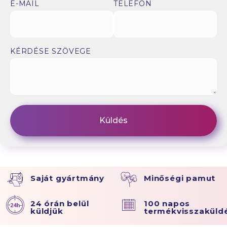
E-MAIL
TELEFON
KÉRDÉSE SZÖVEGE
Saját gyártmány
Minőségi pamut
24 órán belül
100 napos
küldjük
termékvisszaküld