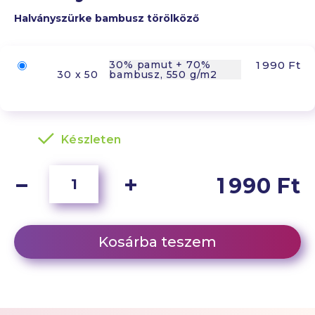
Halványszürke bambusz törölköző
30% pamut + 70%
1 990 Ft
30 x 50
bambusz, 550 g/m2
Készleten
1 990 Ft
Kosárba teszem