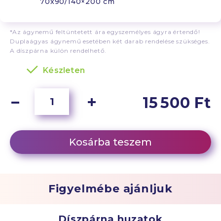
70x90/140×200 cm
*Az ágynemű feltüntetett ára egyszemélyes ágyra értendő!
Duplaágyas ágynemű esetében két darab rendelése szükséges.
A díszpárna külön rendelhető.
Készleten
15 500 Ft
Kosárba teszem
Figyelmébe ajánljuk
Díszpárna huzatok