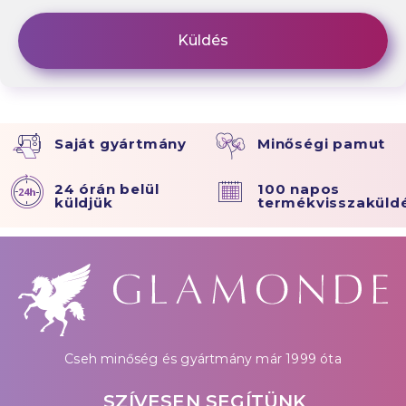
Saját gyártmány
Minőségi pamut
24 órán belül
100 napos
küldjük
termékvisszaküld
Cseh minőség és gyártmány már 1999 óta
SZÍVESEN SEGÍTÜNK