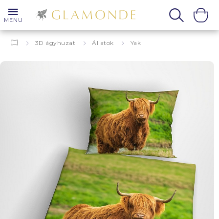
MENU
3D ágyhuzat
Állatok
Yak