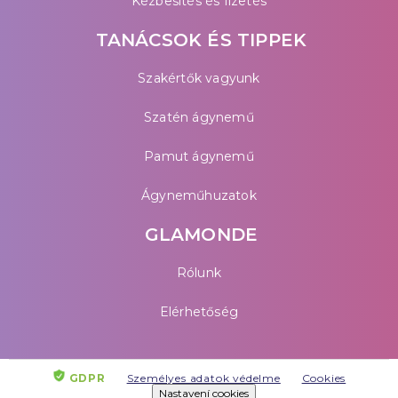
Kézbesítés és fizetés
TANÁCSOK ÉS TIPPEK
Szakértők vagyunk
Szatén ágynemű
Pamut ágynemű
Ágyneműhuzatok
GLAMONDE
Rólunk
Elérhetőség
GDPR
Személyes adatok védelme
Cookies
Nastavení cookies