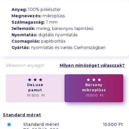
Anyag:
100% poliészter
Megnevezés:
mikroplüss
Szálmagasság:
1 mm
Jellemzők:
meleg, bársonyos tapintású
Nyomtatás:
digitális nyomtatás
Csomagolás:
papírborítás
Gyártás:
nyomtatás és varrás Csehországban
Válasszon anyagot
Milyen minőséget válasszak?
DeLuxe
Bársony
pamut
mikroplüss
. 19 500 Ft
. 15 500 Ft
Standard méret
Standard méret
15 500 Ft