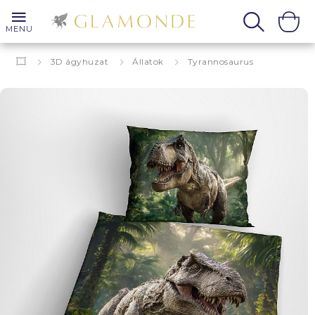
MENU
3D ágyhuzat
Állatok
Tyrannosaurus