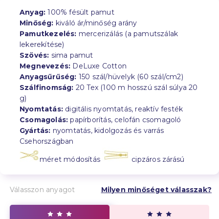
Anyag:
100% fésült pamut
Minőség:
kiváló ár/minőség arány
Pamutkezelés:
mercerizálás (a pamutszálak
lekerekítése)
Szövés:
sima pamut
Megnevezés:
DeLuxe Cotton
Anyagsűrűség:
150 szál/hüvelyk (60 szál/cm2)
Szálfinomság:
20 Tex (100 m hosszú szál súlya 20
g)
Nyomtatás:
digitális nyomtatás, reaktív festék
Csomagolás:
papírborítás, celofán csomagoló
Gyártás:
nyomtatás, kidolgozás és varrás
Csehországban
méret módosítás
cipzáros zárású
Válasszon anyagot
Milyen minőséget válasszak?