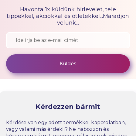
Havonta 1x küldünk hírlevelet, tele
tippekkel, akciókkal és ötletekkel...Maradjon
velünk...
Kérdezzen bármit
Kérdése van egy adott termékkel kapcsolatban,
vagy valami más érdekli? Ne habozzon és
kérdezzen bármit, örömmel válaszolunk minden