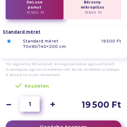
DeLuxe
Bársony
pamut
mikroplüss
. 19 500 Ft
. 15 500 Ft
Standard méret
Standard méret
19 500 Ft
70x90/140×200 cm
*Az ágynemű feltüntetett ára egyszemélyes ágyra értendő!
Duplaágyas ágynemű esetében két darab rendelése szükséges.
A díszpárna külön rendelhető.
Készleten
19 500 Ft