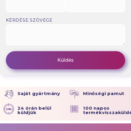
KÉRDÉSE SZÖVEGE
Saját gyártmány
Minőségi pamut
24 órán belül
100 napos
küldjük
termékvisszaküld