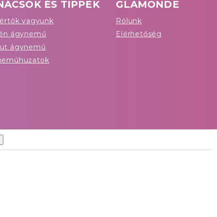
NÁCSOK ÉS TIPPEK
GLAMONDE
értők vagyunk
Rólunk
tén ágynemű
Elérhetőség
ut ágynemű
neműhuzatok