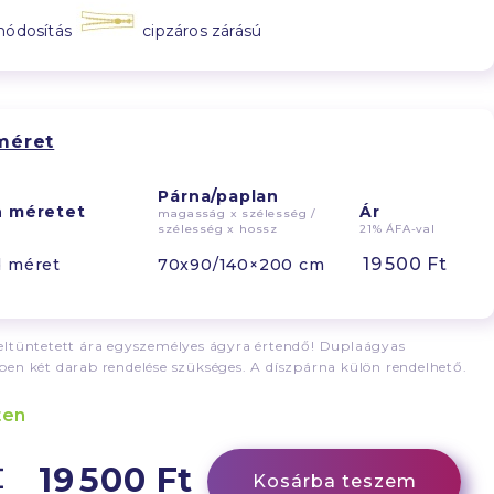
módosítás
cipzáros zárású
méret
Párna/paplan
n méretet
Ár
magasság x szélesség /
szélesség x hossz
21% ÁFA-val
19 500 Ft
d méret
70x90/140×200 cm
ltüntetett ára egyszemélyes ágyra értendő! Duplaágyas
en két darab rendelése szükséges. A díszpárna külön rendelhető.
ten
19 500 Ft
Kosárba teszem