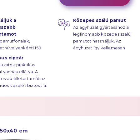
áljuk a
Közepes szálú pamut
sszabb
Az ágyhuzat gyártásához a
artamot
legfinomabb közepes szálú
 pamutfonalak,
pamutot használjuk. Az
ethüvelyenkénti 150
ágyhuzat így kellemesen
űrűsségű kötésének
puha.
kus cipzár
z ágyhuzatok
uzatok praktikus
rtama évtizedekre
al vannak ellátva. A
.
hosszú élletartamát az
ngos kezelés biztosítja.
50x40 cm