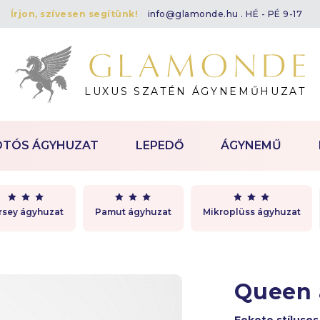
Írjon, szívesen segítünk!
info@glamonde.hu
. HÉ - PÉ 9-17
LUXUS SZATÉN ÁGYNEMŰHUZAT
OTÓS ÁGYHUZAT
LEPEDŐ
ÁGYNEMŰ
rsey ágyhuzat
Pamut ágyhuzat
Mikroplüss ágyhuzat
Queen