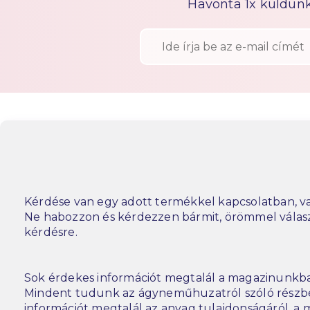
Havonta 1x küldünk h
Kérdése van egy adott termékkel kapcsolatban, va
Ne habozzon és kérdezzen bármit, örömmel vála
kérdésre.
Sok érdekes információt megtalál a magazinunkba
Mindent tudunk az ágyneműhuzatról szóló részbe
információt megtalál az anyag tulajdonságáról, a m