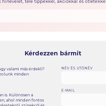
írlevelet, tele tippekkel, akciókkal és ötletekkel
Kérdezzen bármit
NÉV ÉS UTÓNÉV
gy valami más érdekli?
szolunk minden
E-MAIL
n is. Különösen a
n, ahol minden fontos
éretekről, színekről és