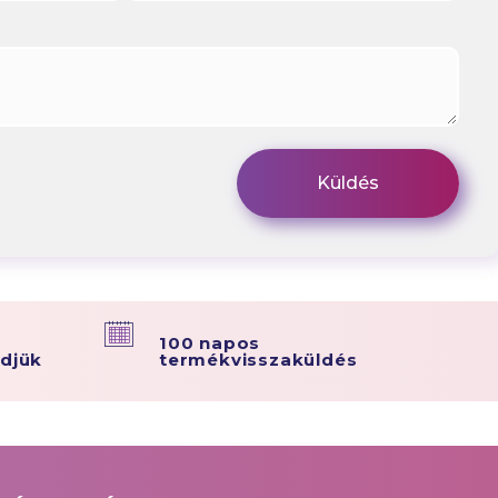
100 napos
ldjük
termékvisszaküldés