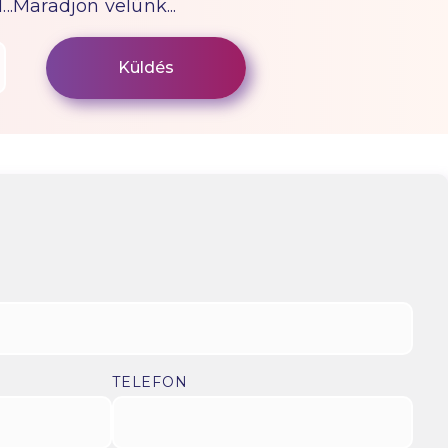
...Maradjon velünk...
TELEFON