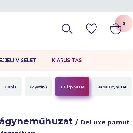
0
ÉJJELI VISELET
KIÁRUSÍTÁS
Dupla
Egyszínű
3D ágyhuzat
Baba ágyhuzat
 ágyneműhuzat
/ DeLuxe pamut