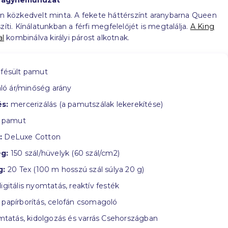
s ágyneműhuzat
en közkedvelt minta. A fekete háttérszínt aranybarna Queen
zíti. Kínálatunkban a férfi megfelelőjét is megtalálja.
A King
l
kombinálva királyi párost alkotnak.
fésült pamut
ló ár/minőség arány
s:
mercerizálás (a pamutszálak lekerekítése)
 pamut
:
DeLuxe Cotton
g:
150 szál/hüvelyk (60 szál/cm2)
g:
20 Tex (100 m hosszú szál súlya 20 g)
igitális nyomtatás, reaktív festék
papírborítás, celofán csomagoló
tatás, kidolgozás és varrás Csehországban