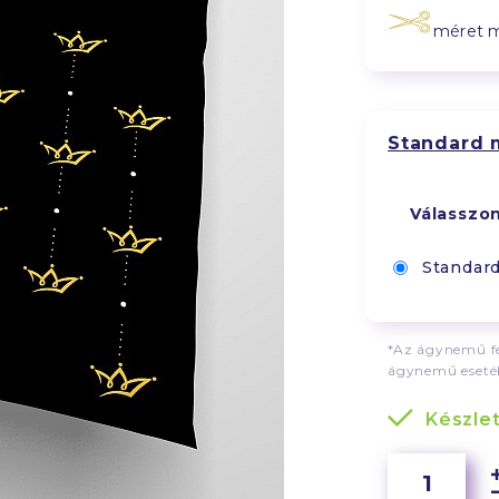
méret 
Standard 
Válasszo
Standar
*Az ágynemű fe
ágynemű esetéb
Készle