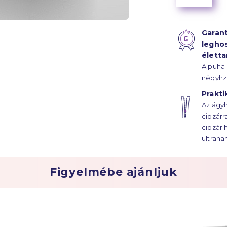
Garant
legho
élett
A puha
négyhz
szál s
Prakti
hála, a
Az ágyh
életta
cipzárr
húzódik
cipzár 
ultraha
Figyelmébe ajánljuk