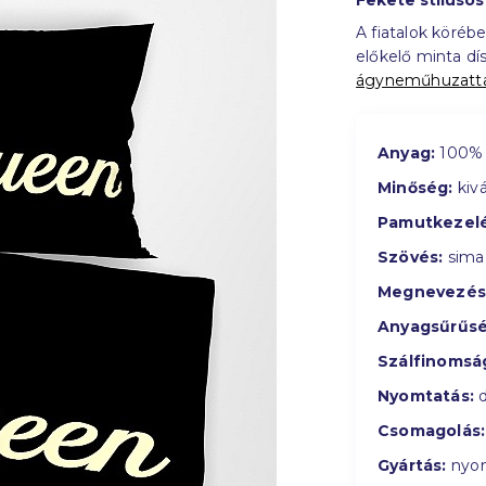
Fekete stíluso
A fiatalok köréb
előkelő minta dís
ágyneműhuzatta
Anyag:
100% 
Minőség:
kivá
Pamutkezelé
Szövés:
sima
Megnevezés
Anyagsűrűsé
Szálfinomsá
Nyomtatás:
d
Csomagolás:
Gyártás:
nyom