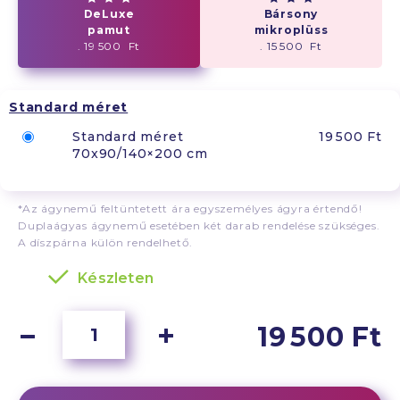
DeLuxe
Bársony
pamut
mikroplüss
. 19 500 Ft
. 15 500 Ft
Standard méret
Standard méret
19 500 Ft
70x90/140×200 cm
*Az ágynemű feltüntetett ára egyszemélyes ágyra értendő!
Duplaágyas ágynemű esetében két darab rendelése szükséges.
A díszpárna külön rendelhető.
Készleten
19 500 Ft