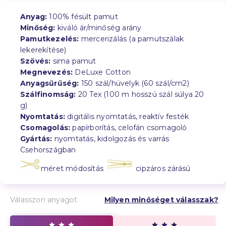
Anyag:
100% fésült pamut
Minőség:
kiváló ár/minőség arány
Pamutkezelés:
mercerizálás (a pamutszálak
lekerekítése)
Szövés:
sima pamut
Megnevezés:
DeLuxe Cotton
Anyagsűrűség:
150 szál/hüvelyk (60 szál/cm2)
Szálfinomság:
20 Tex (100 m hosszú szál súlya 20
g)
Nyomtatás:
digitális nyomtatás, reaktív festék
Csomagolás:
papírborítás, celofán csomagoló
Gyártás:
nyomtatás, kidolgozás és varrás
Csehországban
méret módosítás
cipzáros zárású
Válasszon anyagot
Milyen minőséget válasszak?