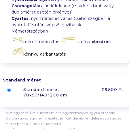
Csomagolás:
ajándékdoboz (csak két darab vagy
duplaméret esetén érvényes)
Gyártás:
nyomtatás és varrás Csehországban, a
nyomtatás utáni végső igazítások
Németországban
méret módosítás
zárása
cipzáros
könnyű karbantartás
Standard méret
Standard méret
29 500 Ft
70x90/140×200 cm
*Az ágynemű feltüntetett ára egyszemélyes ágyra értendő!
Duplaágyas ágynemű esetében két darab rendelése szükséges.
A díszpárna külön rendelhető.