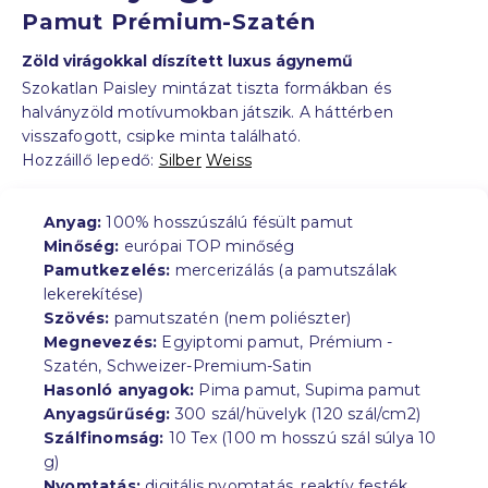
Pamut Prémium-Szatén
Zöld virágokkal díszített luxus ágynemű
Szokatlan Paisley mintázat tiszta formákban és
halványzöld motívumokban játszik. A háttérben
visszafogott, csipke minta található.
Hozzáillő lepedő:
Silber
Weiss
Anyag:
100% hosszúszálú fésült pamut
Minőség:
európai TOP minőség
Pamutkezelés:
mercerizálás (a pamutszálak
lekerekítése)
Szövés:
pamutszatén (nem poliészter)
Megnevezés:
Egyiptomi pamut, Prémium -
Szatén, Schweizer-Premium-Satin
Hasonló anyagok:
Pima pamut, Supima pamut
Anyagsűrűség:
300 szál/hüvelyk (120 szál/cm2)
Szálfinomság:
10 Tex (100 m hosszú szál súlya 10
g)
Nyomtatás:
digitális nyomtatás, reaktív festék