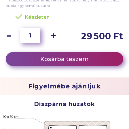
Ha díszdobozt szeretne, rendeljen 2db-ot egy mintából, vagy
dupla ágyneműhuzatot.
Készleten
29 500 Ft
Kosárba teszem
Figyelmébe ajánljuk
Díszpárna huzatok