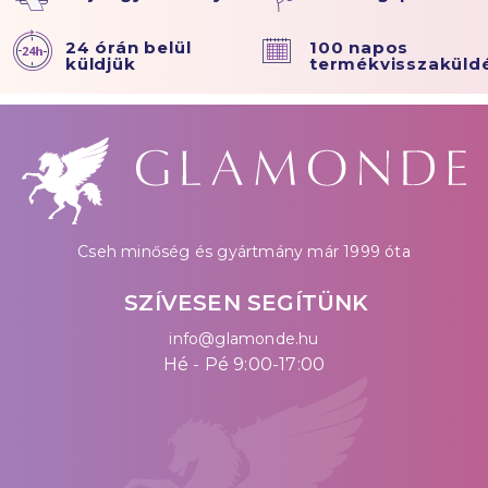
24 órán belül
100 napos
küldjük
termékvisszaküld
Cseh minőség és gyártmány már 1999 óta
SZÍVESEN SEGÍTÜNK
info@glamonde.hu
Hé - Pé 9:00-17:00