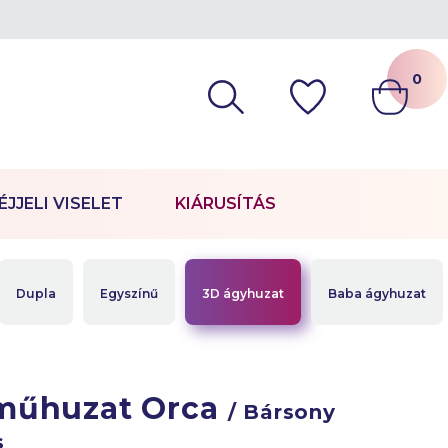
0
ÉJJELI VISELET
KIÁRUSÍTÁS
Dupla
Egyszínű
3D ágyhuzat
Baba ágyhuzat
műhuzat Orca
/ Bársony
s