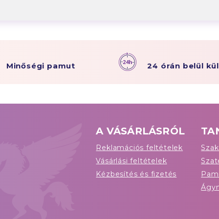
Minőségi pamut
24 órán belül kü
A VÁSÁRLÁSRÓL
TA
Reklamációs feltételek
Szak
Vásárlási feltételek
Sza
Kézbesítés és fizetés
Pam
Ágy