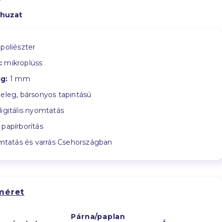
huzat
poliészter
:
mikroplüss
g:
1 mm
leg, bársonyos tapintású
igitális nyomtatás
papírborítás
tatás és varrás Csehországban
méret
Párna/paplan