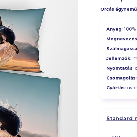
Orcás ágynemű
Anyag:
100% 
Megnevezés
Szálmagassá
Jellemzők:
me
Nyomtatás:
d
Csomagolás:
Gyártás:
nyom
Standard 