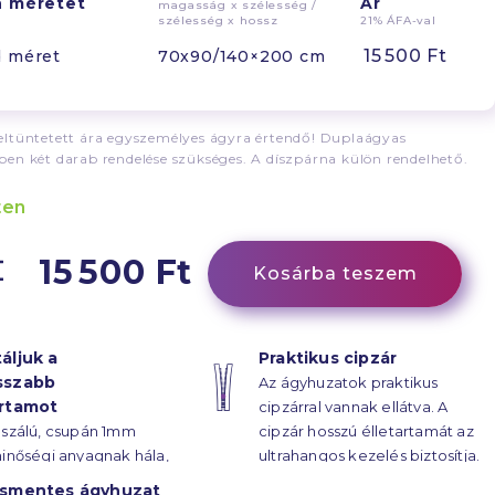
n méretet
Ár
magasság x szélesség /
szélesség x hossz
21% ÁFA-val
15 500 Ft
d méret
70x90/140×200 cm
ltüntetett ára egyszemélyes ágyra értendő! Duplaágyas
en két darab rendelése szükséges. A díszpárna külön rendelhető.
ten
15 500 Ft
Kosárba teszem
áljuk a
Praktikus cipzár
sszabb
Az ágyhuzatok praktikus
artamot
cipzárral vannak ellátva. A
oszálú, csupán 1mm
cipzár hosszú élletartamát az
inőségi anyagnak hála,
ultrahangos kezelés biztosítja.
huzatok élettartama
ásmentes ágyhuzat