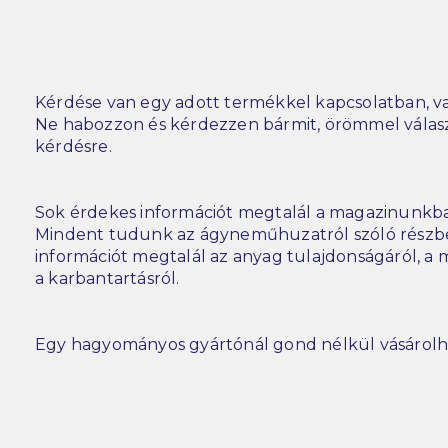
Kérdése van egy adott termékkel kapcsolatban, va
Ne habozzon és kérdezzen bármit, örömmel vála
kérdésre.
Sok érdekes információt megtalál a magazinunkba
Mindent tudunk az ágyneműhuzatról szóló részbe
információt megtalál az anyag tulajdonságáról, a m
a karbantartásról.
Egy hagyományos gyártónál gond nélkül vásárolh