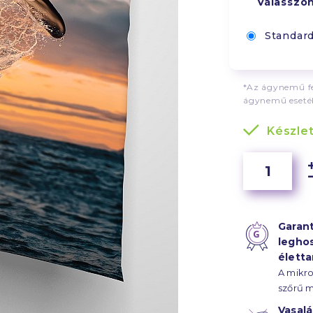
Válasszo
Standar
*Az ágynemű fe
ágynemű esetéb
Készle
Garant
legho
élett
A mikr
szőrű m
az ágy
Vasal