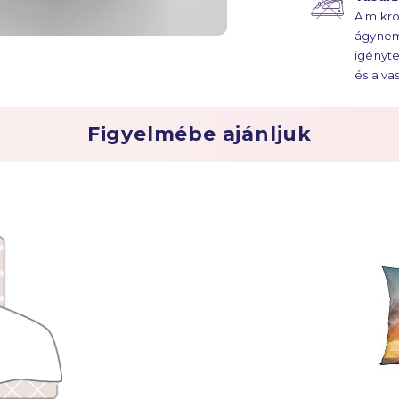
évtized
A mikro
ágynem
igényte
és a va
szüksé
Figyelmébe ajánljuk