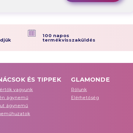
100 napos
ldjük
termékvisszaküldés
NÁCSOK ÉS TIPPEK
GLAMONDE
értők vagyunk
Rólunk
tén ágynemű
Elérhetőség
ut ágynemű
neműhuzatok