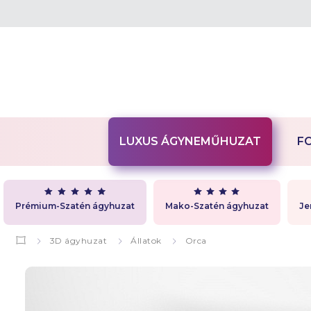
LUXUS ÁGYNEMŰHUZAT
F
Prémium-Szatén ágyhuzat
Mako-Szatén ágyhuzat
Je
3D ágyhuzat
Állatok
Orca