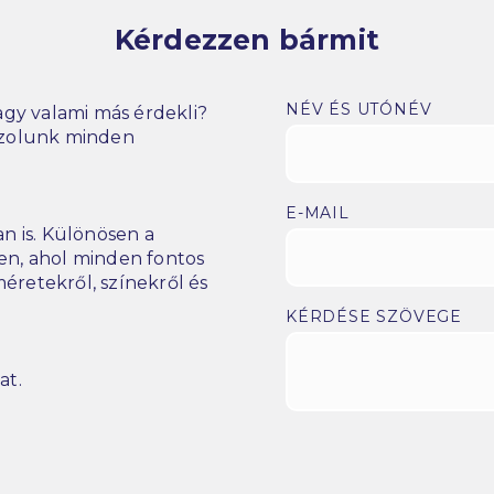
Kérdezzen bármit
NÉV ÉS UTÓNÉV
gy valami más érdekli?
szolunk minden
E-MAIL
n is. Különösen a
n, ahol minden fontos
éretekről, színekről és
KÉRDÉSE SZÖVEGE
at.