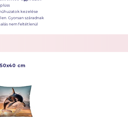
ekre húzódik.
plüss
űhuzatok kezelése
len. Gyorsan száradnak
salás nem feltétlenül
ges.
50x40 cm