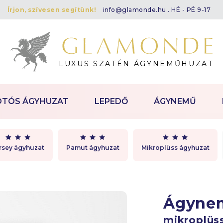
Írjon, szívesen segítünk!
info@glamonde.hu
. HÉ - PÉ 9-17
LUXUS SZATÉN ÁGYNEMŰHUZAT
OTÓS ÁGYHUZAT
LEPEDŐ
ÁGYNEMŰ
rsey ágyhuzat
Pamut ágyhuzat
Mikroplüss ágyhuzat
Ágyne
mikroplüs