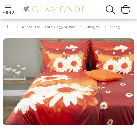
MENU
Prémium-Szatén ágyhuzat
Virágos
Virág
Margareta