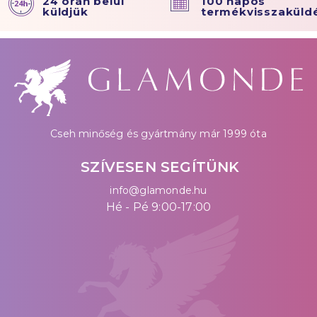
24 órán belül
100 napos
küldjük
termékvisszaküld
Cseh minőség és gyártmány már 1999 óta
SZÍVESEN SEGÍTÜNK
info@glamonde.hu
Hé - Pé 9:00-17:00