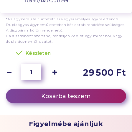
70x90/140×220 cm
*Az ágynemű feltüntetett ára egyszemélyes ágyra értendő!
Duplaágyas ágynemű esetében két darab rendelése szükséges.
A díszpárna külön rendelhető.
Ha díszdobozt szeretne, rendeljen 2db-ot egy mintából, vagy
dupla ágyneműhuzatot.
Készleten
29 500 Ft
Kosárba teszem
Figyelmébe ajánljuk