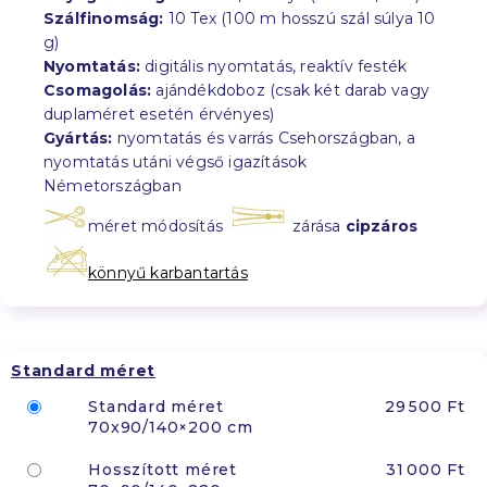
Szálfinomság:
10 Tex (100 m hosszú szál súlya 10
g)
Nyomtatás:
digitális nyomtatás, reaktív festék
Csomagolás:
ajándékdoboz (csak két darab vagy
duplaméret esetén érvényes)
Gyártás:
nyomtatás és varrás Csehországban, a
nyomtatás utáni végső igazítások
Németországban
méret módosítás
zárása
cipzáros
könnyű karbantartás
Standard méret
Standard méret
29 500 Ft
70x90/140×200 cm
Hosszított méret
31 000 Ft