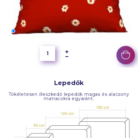
70x50 cm
6 500 Ft
Lepedők
Tökéletesen illeszkedő lepedők magas és alacsony
matracokra egyaránt.