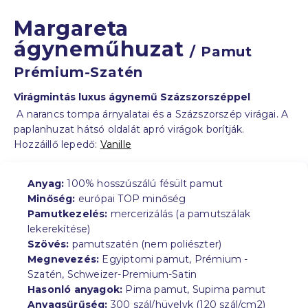
Margareta
ágyneműhuzat
/ Pamut
Prémium-Szatén
Virágmintás luxus ágynemű Százszorszéppel
A narancs tompa árnyalatai és a Százszorszép virágai. A
paplanhuzat hátsó oldalát apró virágok borítják.
Hozzáillő lepedő:
Vanille
Anyag:
100% hosszúszálú fésült pamut
Minőség:
európai TOP minőség
Pamutkezelés:
mercerizálás (a pamutszálak
lekerekítése)
Szövés:
pamutszatén (nem poliészter)
Megnevezés:
Egyiptomi pamut, Prémium -
Szatén, Schweizer-Premium-Satin
Hasonló anyagok:
Pima pamut, Supima pamut
Anyagsűrűség:
300 szál/hüvelyk (120 szál/cm2)