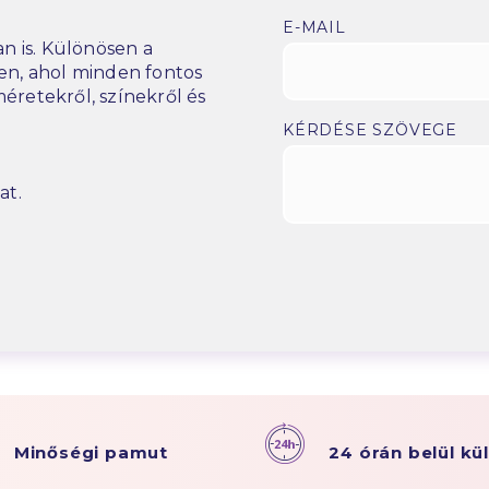
E-MAIL
n is. Különösen a
n, ahol minden fontos
éretekről, színekről és
KÉRDÉSE SZÖVEGE
at.
Minőségi pamut
24 órán belül kü