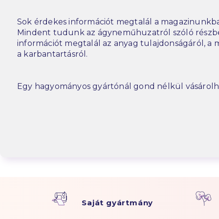
Sok érdekes információt megtalál a magazinunkba
Mindent tudunk az ágyneműhuzatról szóló részbe
információt megtalál az anyag tulajdonságáról, a m
a karbantartásról.
Egy hagyományos gyártónál gond nélkül vásárolh
Saját gyártmány