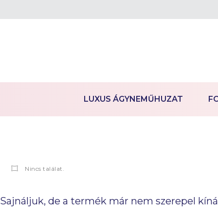
LUXUS ÁGYNEMŰHUZAT
F
Nincs találat.
Sajnáljuk, de a termék már nem szerepel kín