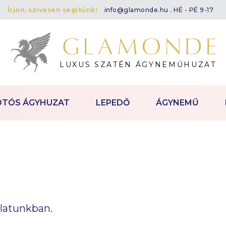
Írjon, szívesen segítünk!
info@glamonde.hu
. HÉ - PÉ 9-17
LUXUS SZATÉN ÁGYNEMŰHUZAT
OTÓS ÁGYHUZAT
LEPEDŐ
ÁGYNEMŰ
álatunkban.