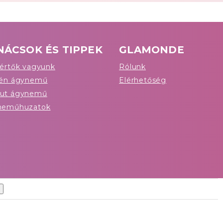
NÁCSOK ÉS TIPPEK
GLAMONDE
értők vagyunk
Rólunk
tén ágynemű
Elérhetőség
ut ágynemű
neműhuzatok