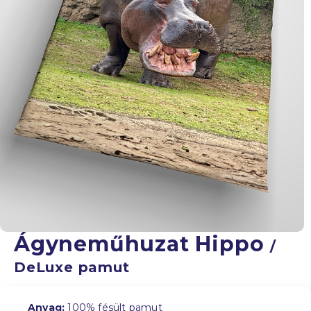
Ágyneműhuzat Hippo
/
DeLuxe pamut
Anyag:
100% fésült pamut