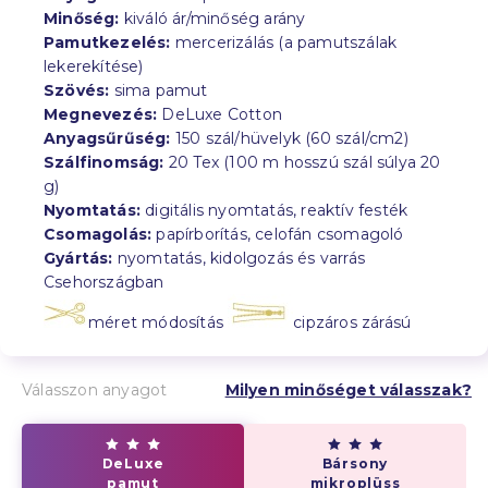
Minőség:
kiváló ár/minőség arány
Pamutkezelés:
mercerizálás (a pamutszálak
lekerekítése)
Szövés:
sima pamut
Megnevezés:
DeLuxe Cotton
Anyagsűrűség:
150 szál/hüvelyk (60 szál/cm2)
Szálfinomság:
20 Tex (100 m hosszú szál súlya 20
g)
Nyomtatás:
digitális nyomtatás, reaktív festék
Csomagolás:
papírborítás, celofán csomagoló
Gyártás:
nyomtatás, kidolgozás és varrás
Csehországban
méret módosítás
cipzáros zárású
Válasszon anyagot
Milyen minőséget válasszak?
DeLuxe
Bársony
pamut
mikroplüss