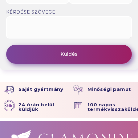
KÉRDÉSE SZÖVEGE
Saját gyártmány
Minőségi pamut
24 órán belül
100 napos
küldjük
termékvisszaküld