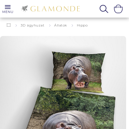
MENU
3D ágyhuzat
Állatok
Hippo