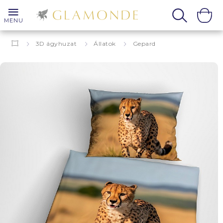
MENU
3D ágyhuzat
Állatok
Gepard