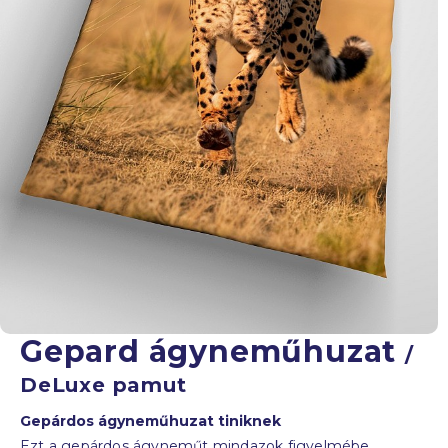
Gepard ágyneműhuzat
/
DeLuxe pamut
Gepárdos ágyneműhuzat tiniknek
Ezt a gepárdos ágyneműt mindazok figyelmébe