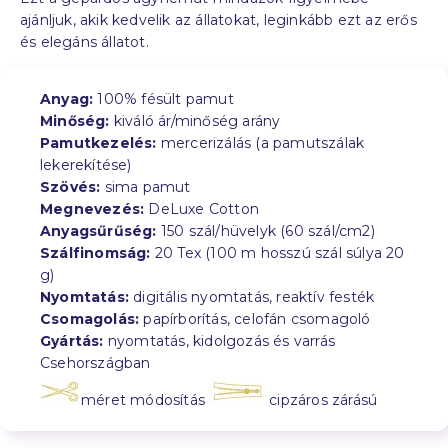
ajánljuk, akik kedvelik az állatokat, leginkább ezt az erős
és elegáns állatot.
Anyag:
100% fésült pamut
Minőség:
kiváló ár/minőség arány
Pamutkezelés:
mercerizálás (a pamutszálak
lekerekítése)
Szövés:
sima pamut
Megnevezés:
DeLuxe Cotton
Anyagsűrűség:
150 szál/hüvelyk (60 szál/cm2)
Szálfinomság:
20 Tex (100 m hosszú szál súlya 20
g)
Nyomtatás:
digitális nyomtatás, reaktív festék
Csomagolás:
papírborítás, celofán csomagoló
Gyártás:
nyomtatás, kidolgozás és varrás
Csehországban
méret módosítás
cipzáros zárású