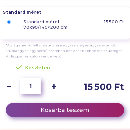
Standard méret
Standard méret
15 500 Ft
70x90/140×200 cm
*Az ágynemű feltüntetett ára egyszemélyes ágyra értendő!
Duplaágyas ágynemű esetében két darab rendelése szükséges.
A díszpárna külön rendelhető.
Készleten
15 500 Ft
Kosárba teszem