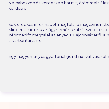
Ne habozzon és kérdezzen bármit, örömmel vála
kérdésre.
Sok érdekes információt megtalál a magazinunkba
Mindent tudunk az ágyneműhuzatról szóló részbe
információt megtalál az anyag tulajdonságáról, a m
a karbantartásról.
Egy hagyományos gyártónál gond nélkül vásárolh