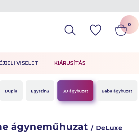
0
ÉJJELI VISELET
KIÁRUSÍTÁS
Dupla
Egyszínű
3D ágyhuzat
Baba ágyhuzat
ne ágyneműhuzat
/ DeLuxe