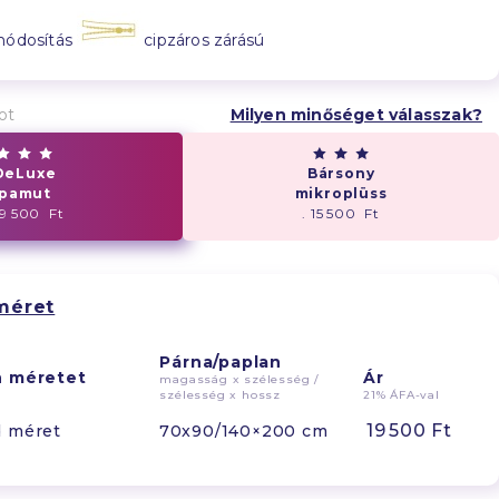
módosítás
cipzáros zárású
ot
Milyen minőséget válasszak?
DeLuxe
Bársony
pamut
mikroplüss
19 500 Ft
. 15 500 Ft
méret
Párna/paplan
n méretet
Ár
magasság x szélesség /
szélesség x hossz
21% ÁFA-val
19 500 Ft
d méret
70x90/140×200 cm