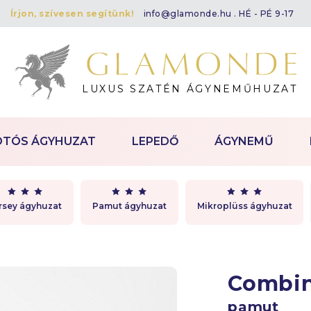
Írjon, szívesen segítünk!
info@glamonde.hu
. HÉ - PÉ 9-17
LUXUS SZATÉN ÁGYNEMŰHUZAT
OTÓS ÁGYHUZAT
LEPEDŐ
ÁGYNEMŰ
rsey ágyhuzat
Pamut ágyhuzat
Mikroplüss ágyhuzat
Combi
pamut