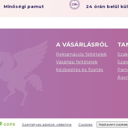
Minőségi pamut
24 órán belül kü
A VÁSÁRLÁSRÓL
TA
Reklamációs feltételek
Szak
Vásárlási feltételek
Sza
Kézbesítés és fizetés
Pam
Ágy
GDPR
Személyes adatok védelme
Cookies
Nastavení cookies