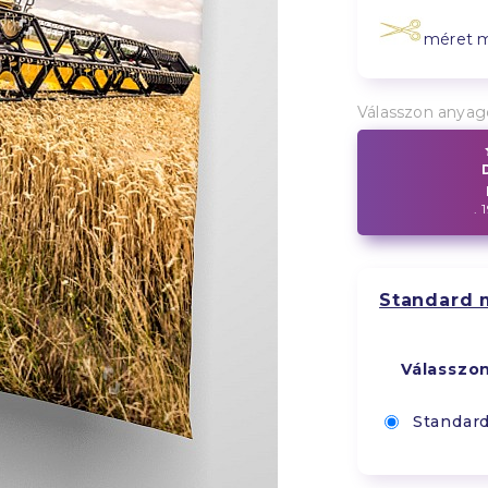
méret 
Válasszon anyag
. 
Standard 
Válasszo
Standar