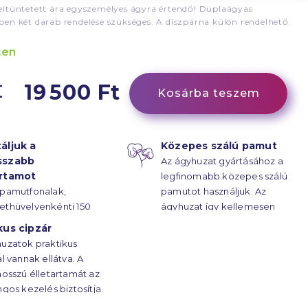
ltüntetett ára egyszemélyes ágyra értendő! Duplaágyas
en két darab rendelése szükséges. A díszpárna külön rendelhető.
ten
19 500 Ft
Kosárba teszem
áljuk a
Közepes szálú pamut
sszabb
Az ágyhuzat gyártásához a
artamot
legfinomabb közepes szálú
 pamutfonalak,
pamutot használjuk. Az
ethüvelyenkénti 150
ágyhuzat így kellemesen
űrűsségű kötésének
puha.
kus cipzár
z ágyhuzatok
uzatok praktikus
rtama évtizedekre
al vannak ellátva. A
.
hosszú élletartamát az
ngos kezelés biztosítja.