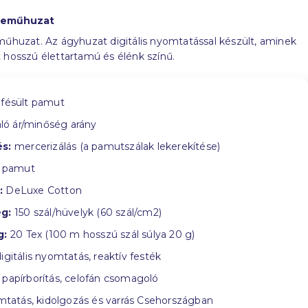
neműhuzat
műhuzat. Az ágyhuzat digitális nyomtatással készült, aminek
 hosszú élettartamú és élénk színű.
fésült pamut
ló ár/minőség arány
s:
mercerizálás (a pamutszálak lekerekítése)
 pamut
:
DeLuxe Cotton
g:
150 szál/hüvelyk (60 szál/cm2)
g:
20 Tex (100 m hosszú szál súlya 20 g)
igitális nyomtatás, reaktív festék
papírborítás, celofán csomagoló
tatás, kidolgozás és varrás Csehországban