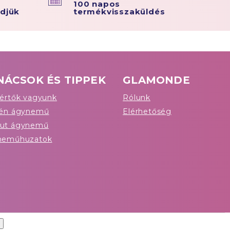
100 napos
ldjük
termékvisszaküldés
NÁCSOK ÉS TIPPEK
GLAMONDE
értők vagyunk
Rólunk
tén ágynemű
Elérhetőség
ut ágynemű
neműhuzatok