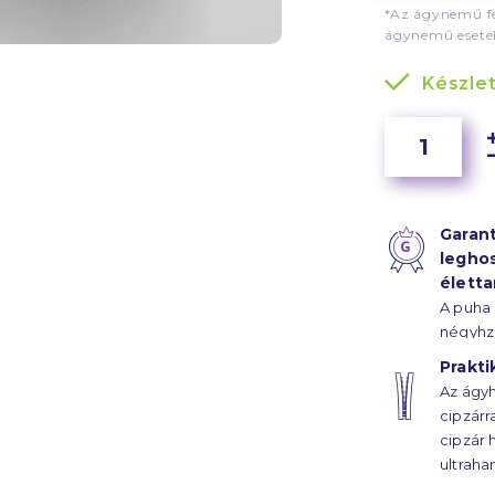
*Az ágynemű fe
ágynemű esetéb
Készle
Garant
legho
élett
A puha
négyhz
szál s
Prakti
hála, a
Az ágyh
életta
cipzárr
húzódik
cipzár 
ultraha