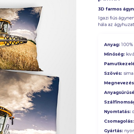
3D farmos ágy
Igazi fiús ágyne
hála az ágyhuzat
Anyag:
100% 
Minőség:
kivá
Pamutkezelé
Szövés:
sima
Megnevezés
Anyagsűrűsé
Szálfinomsá
Nyomtatás:
d
Csomagolás:
Gyártás:
nyom