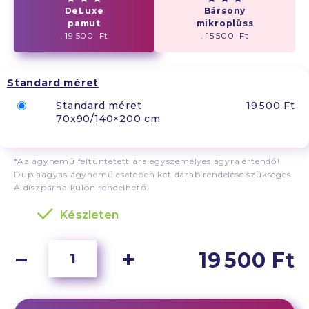
DeLuxe
Bársony
pamut
mikroplüss
. 19 500 Ft
. 15 500 Ft
Standard méret
Standard méret
19 500 Ft
70x90/140×200 cm
*Az ágynemű feltüntetett ára egyszemélyes ágyra értendő!
Duplaágyas ágynemű esetében két darab rendelése szükséges.
A díszpárna külön rendelhető.
Készleten
19 500 Ft