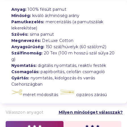
Anyag:
100% fésült pamut
Minőség:
kiváló ár/minőség arány
Pamutkezelés:
mercerizálás (a pamutszálak
lekerekítése)
Szövés:
sima pamut
Megnevezés:
DeLuxe Cotton
Anyagsűrűség:
150 szál/hüvelyk (60 szál/cm2)
Szálfinomság:
20 Tex (100 m hosszú szál súlya 20
g)
Nyomtatás:
digitális nyomtatás, reaktív festék
Csomagolás:
papírborítás, celofán csomagoló
Gyártás:
nyomtatás, kidolgozás és varrás
Csehországban
méret módosítás
cipzáros zárású
Válasszon anyagot
Milyen minőséget válasszak?