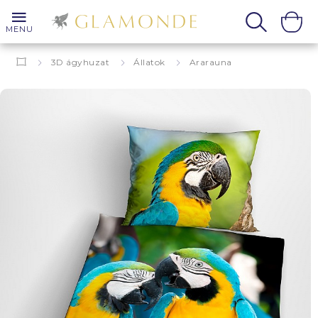
MENU
3D ágyhuzat
Állatok
Ararauna