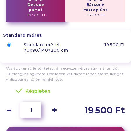
DeLuxe
Bársony
pamut
mikroplüss
. 19 500 Ft
. 15 500 Ft
Standard méret
Standard méret
19 500 Ft
70x90/140×200 cm
*Az ágynemű feltüntetett ára egyszemélyes ágyra értendő!
Duplaágyas ágynemű esetében két darab rendelése szükséges.
A díszpárna külön rendelhető.
Készleten
19 500 Ft