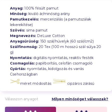
Anyag:
100% fésült pamut
Minőség:
kiváló ár/minőség arány
Pamutkezelés:
mercerizálás (a pamutszálak
lekerekítése)
Szövés:
sima pamut
Megnevezés:
DeLuxe Cotton
Anyagsűrűség:
150 szál/hüvelyk (60 szál/cm2)
Szálfinomság:
20 Tex (100 m hosszú szál súlya 20
g)
Nyomtatás:
digitális nyomtatás, reaktív festék
Csomagolás:
papírborítás, celofán csomagoló
Gyártás:
nyomtatás, kidolgozás és varrás
Csehországban
méret módosítás
cipzáros zárású
Válasszon anyagot
Milyen minőséget válasszak?