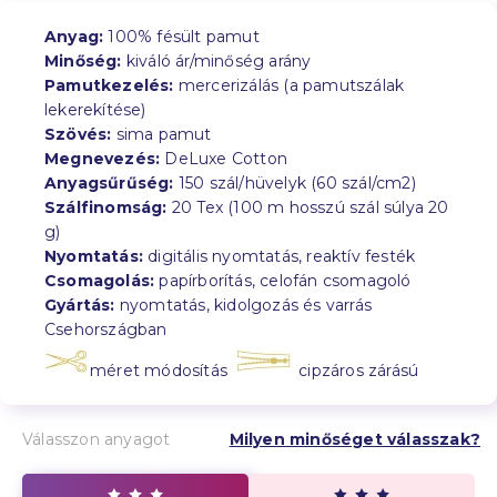
Anyag:
100% fésült pamut
Minőség:
kiváló ár/minőség arány
Pamutkezelés:
mercerizálás (a pamutszálak
lekerekítése)
Szövés:
sima pamut
Megnevezés:
DeLuxe Cotton
Anyagsűrűség:
150 szál/hüvelyk (60 szál/cm2)
Szálfinomság:
20 Tex (100 m hosszú szál súlya 20
g)
Nyomtatás:
digitális nyomtatás, reaktív festék
Csomagolás:
papírborítás, celofán csomagoló
Gyártás:
nyomtatás, kidolgozás és varrás
Csehországban
méret módosítás
cipzáros zárású
Válasszon anyagot
Milyen minőséget válasszak?