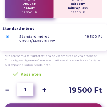
DeLuxe
Bársony
pamut
mikroplüss
. 19 500 Ft
. 15 500 Ft
Standard méret
Standard méret
19 500 Ft
70x90/140×200 cm
*Az ágynemű feltüntetett ára egyszemélyes ágyra értendő!
Duplaágyas ágynemű esetében két darab rendelése szükséges.
A díszpárna külön rendelhető.
Készleten
19 500 Ft