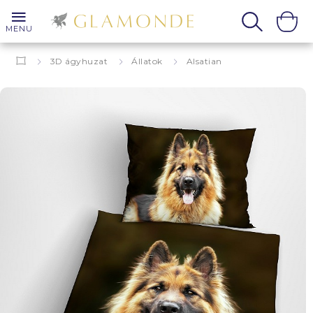
MENU
3D ágyhuzat
Állatok
Alsatian