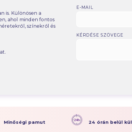
E-MAIL
n is. Különösen a
n, ahol minden fontos
éretekről, színekről és
KÉRDÉSE SZÖVEGE
at.
Minőségi pamut
24 órán belül kü