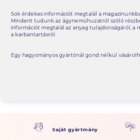
Sok érdekes információt megtalál a magazinunkba
Mindent tudunk az ágyneműhuzatról szóló részbe
információt megtalál az anyag tulajdonságáról, a m
a karbantartásról.
Egy hagyományos gyártónál gond nélkül vásárolh
Saját gyártmány