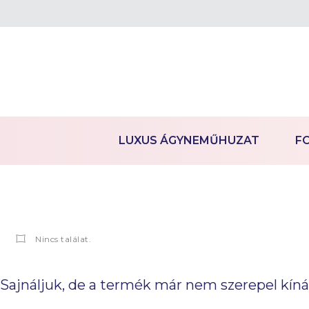
LUXUS ÁGYNEMŰHUZAT
F
Nincs találat.
Sajnáljuk, de a termék már nem szerepel kín