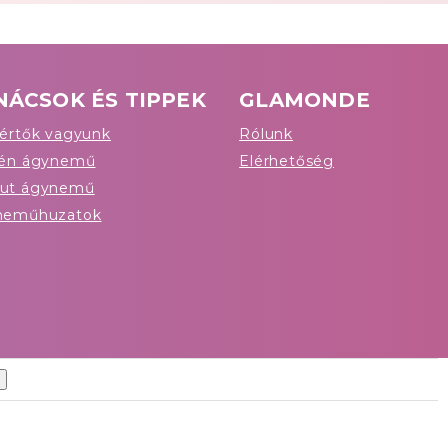
NÁCSOK ÉS TIPPEK
GLAMONDE
értők vagyunk
Rólunk
tén ágynemű
Elérhetőség
ut ágynemű
neműhuzatok