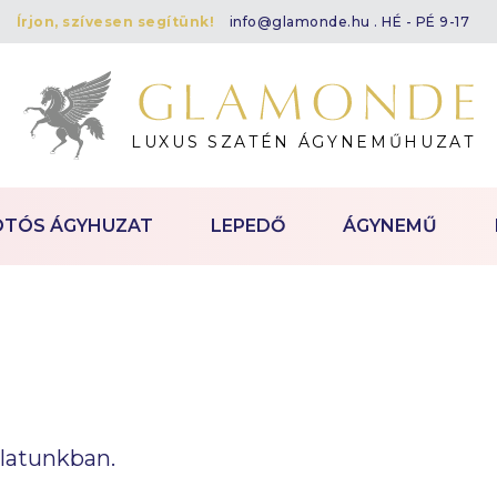
Írjon, szívesen segítünk!
info@glamonde.hu
. HÉ - PÉ 9-17
LUXUS SZATÉN ÁGYNEMŰHUZAT
OTÓS ÁGYHUZAT
LEPEDŐ
ÁGYNEMŰ
álatunkban.